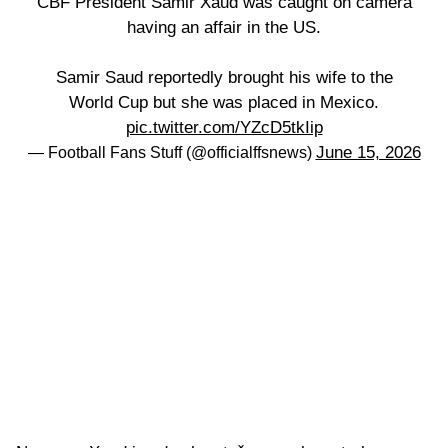
CBF President Samir Xaud was caught on camera
having an affair in the US.
Samir Saud reportedly brought his wife to the
World Cup but she was placed in Mexico.
pic.twitter.com/YZcD5tkIip
June 15, 2026
— Football Fans Stuff (@officialffsnews)