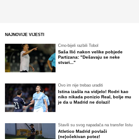
NAJNOVIJE VIJESTI
Crno-bijeli razbili Tobol
Saša Ilić nakon velike pobjede
Partizana: "Dešavaju se neke
stvari..."
Ovo im nije trebao uraditi
Istina izašla na vidjelo! Rodri kao
niko nikada ponizio Real, bolje mu
je da u Madrid ne dolazi!
Stavili su svog napadača na transfer listu
Atletico Madrid povlači
(ne)očekivan potez!