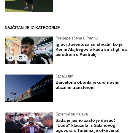
NAJČITANIJE IZ KATEGORIJE
Prelijepe scene u Perthu
Igrači Juventusa su shvatili ko je
Kerim Alajbegović kada su stigli na
aerodrom u Australiji
1
Jačaju tim
Barcelona oborila rekord novim
ulaznim transferom
Spremni su na sve
Sada je jasno zašto je došao:
"Luda" klauzula iz Salahovog
ugovora s Turcima je otkrivena!