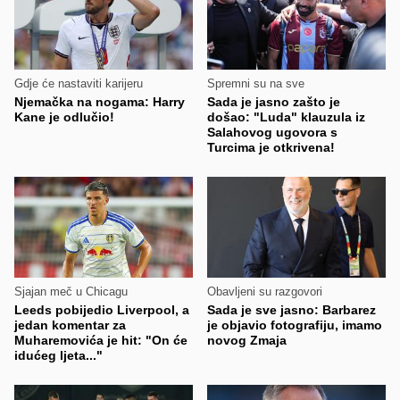
Gdje će nastaviti karijeru
Spremni su na sve
Njemačka na nogama: Harry
Sada je jasno zašto je
Kane je odlučio!
došao: "Luda" klauzula iz
Salahovog ugovora s
Turcima je otkrivena!
Sjajan meč u Chicagu
Obavljeni su razgovori
Leeds pobijedio Liverpool, a
Sada je sve jasno: Barbarez
jedan komentar za
je objavio fotografiju, imamo
Muharemovića je hit: "On će
novog Zmaja
idućeg ljeta..."