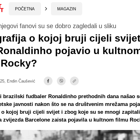
POČETNA
MAGAZIN
 njegovi fanovi su se dobro zagledali u sliku
afija o kojoj bruji cijeli svije
 Ronaldinho pojavio u kultno
u Rocky?
:25,
Endin Čaušević
 brazilski fudbaler Ronaldinho prethodnih dana našao s
etske javnosti nakon što se na društvenim mrežama poja
 o kojoj bruji cijeli svijet i zbog koje su se mnogi zapitali
 zvijezda Barcelone zaista pojavila u kultnom filmu Roc