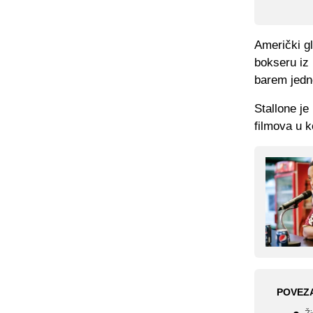
Američki gl
bokseru iz 
barem jedno
Stallone je
filmova u k
POVEZ