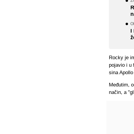
Ži
R
n
O
I
ž
Rocky je i
pojavio i u
sina Apollo
Međutim, od
način, a "g