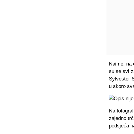
Naime, na 
su se svi z
Sylvester S
u skoro sv
Na fotograf
zajedno trča
podsjeća na