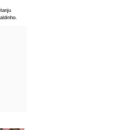
itanju
aldinho.