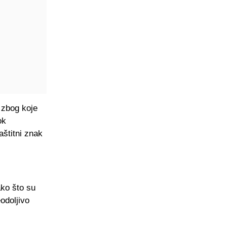
 zbog koje
ok
aštitni znak
ako što su
eodoljivo