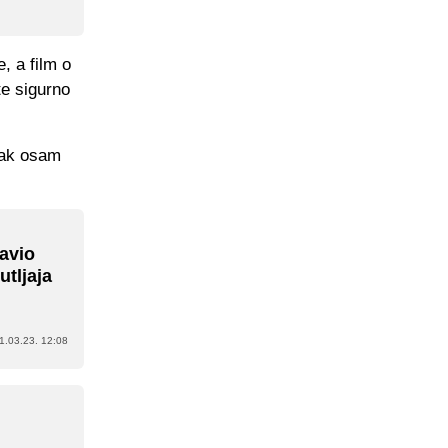
, a film o
te sigurno
 čak osam
ravio
utljaja
1.03.23. 12:08