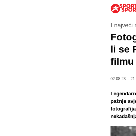
I najveći
Fotogr
li se
film
02.08.23. - 21
Legendarni
pažnje svj
fotografija
nekadašnja