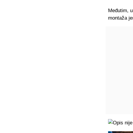
Međutim, ub
montaža jer