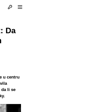
Otvori profil
Otvori meni
t: Da
m
e u centru
vila
 da li se
ky.