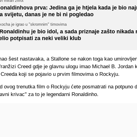
vi miran život
onaldinhova prva: Jedina ga je htjela kada je bio najr
a svijetu, danas je ne bi ni pogledao
kocha je igrao u "skromnim" timovima
 Ronaldinhu je bio idol, a sada priznaje zašto nikada 
elio potpisati za neki veliki klub
mao šest nastavaka, a Stallone se nakon toga kao umirovlje
 franžizi Creed gdje je glavnu ulogu imao Michael B. Jordan k
 Creeda koji se pojavio u prvim filmovima o Rockyju.
 ovog trenutka film o Rockyju ćete posmatrati na potpuno d
lavni krivac" za to je legendarni Ronaldinho.