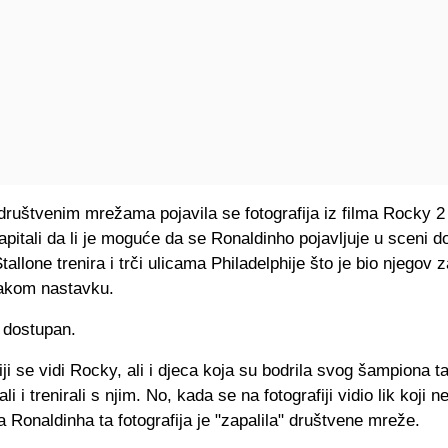
društvenim mrežama pojavila se fotografija iz filma Rocky 2
apitali da li je moguće da se Ronaldinho pojavljuje u sceni d
tallone trenira i trči ulicama Philadelphije što je bio njegov z
akom nastavku.
iji se vidi Rocky, ali i djeca koja su bodrila svog šampiona t
li i trenirali s njim. No, kada se na fotografiji vidio lik koji n
 Ronaldinha ta fotografija je "zapalila" društvene mreže.