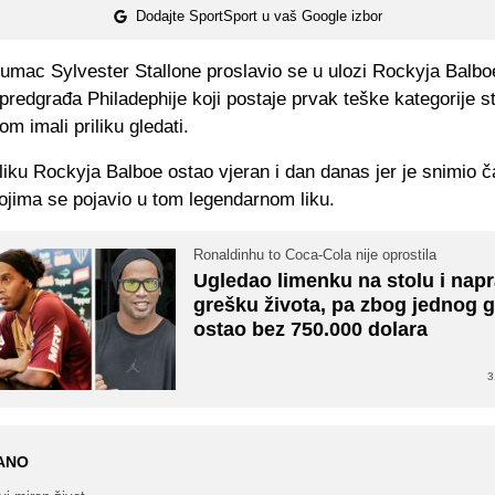
Dodajte SportSport u vaš Google izbor
umac Sylvester Stallone proslavio se u ulozi Rockyja Balboe
predgrađa Philadephije koji postaje prvak teške kategorije s
m imali priliku gledati.
 liku Rockyja Balboe ostao vjeran i dan danas jer je snimio
ojima se pojavio u tom legendarnom liku.
Ronaldinhu to Coca-Cola nije oprostila
Ugledao limenku na stolu i nap
grešku života, pa zbog jednog g
ostao bez 750.000 dolara
3
ANO