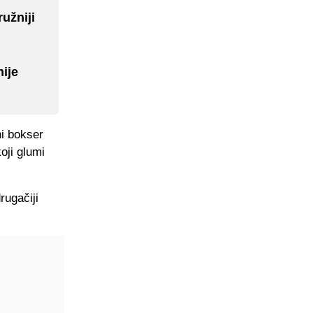
užniji
nije
ni bokser
oji glumi
rugačiji