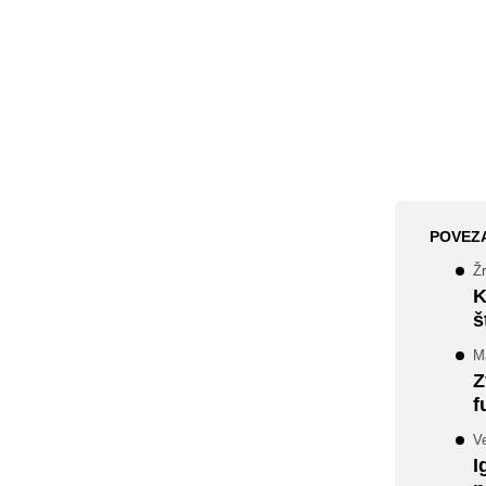
POVEZ
Žr
K
š
M
Z
f
Ve
I