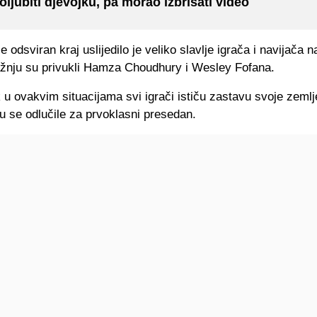
oljubiti djevojku, pa morao izbrisati video
e odsviran kraj uslijedilo je veliko slavlje igrača i navijača n
žnju su privukli Hamza Choudhury i Wesley Fofana.
u ovakvim situacijama svi igrači ističu zastavu svoje zemlj
u se odlučile za prvoklasni presedan.