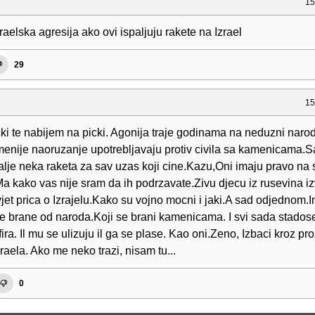
15
raelska agresija ako ovi ispaljuju rakete na Izrael
29
15
icki te nabijem na picki. Agonija traje godinama na neduzni narod
enije naoruzanje upotrebljavaju protiv civila sa kamenicama.
alje neka raketa za sav uzas koji cine.Kazu,Oni imaju pravo na
a kako vas nije sram da ih podrzavate.Zivu djecu iz rusevina iz
vjet prica o Izrajelu.Kako su vojno mocni i jaki.A sad odjednom.
e brane od naroda.Koji se brani kamenicama. I svi sada stados
ira. Il mu se ulizuju il ga se plase. Kao oni.Zeno, Izbaci kroz pr
raela. Ako me neko trazi, nisam tu...
0