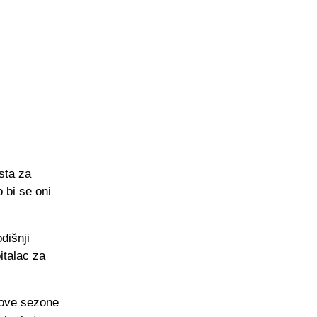
sta za
 bi se oni
dišnji
italac za
 ove sezone