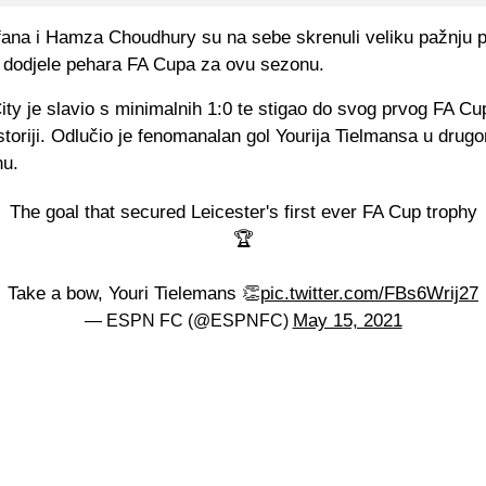
ana i Hamza Choudhury su na sebe skrenuli veliku pažnju p
 dodjele pehara FA Cupa za ovu sezonu.
ity je slavio s minimalnih 1:0 te stigao do svog prvog FA Cu
storiji. Odlučio je fenomanalan gol Yourija Tielmansa u drug
nu.
The goal that secured Leicester's first ever FA Cup trophy
🏆
Take a bow, Youri Tielemans 👏
pic.twitter.com/FBs6Wrij27
May 15, 2021
— ESPN FC (@ESPNFC)