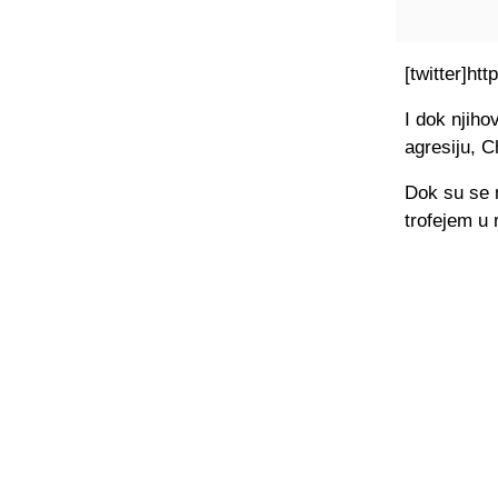
[twitter]ht
I dok njih
agresiju, C
Dok su se n
trofejem u 