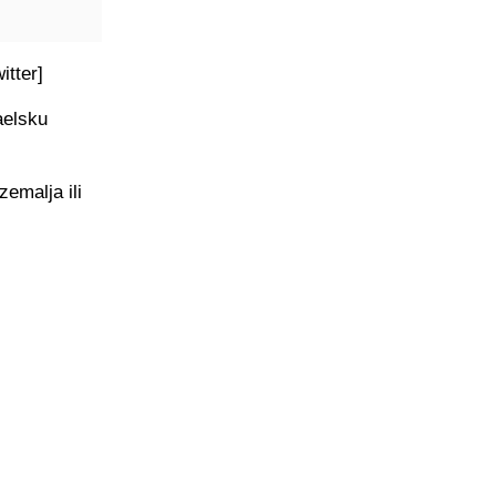
itter]
aelsku
zemalja ili