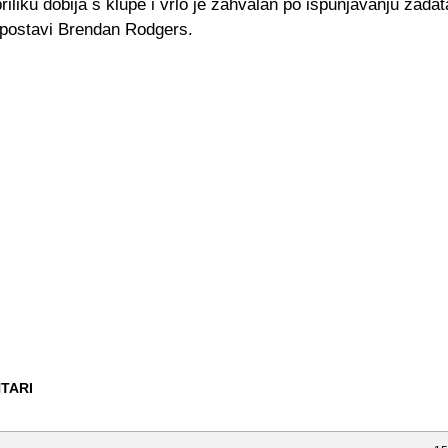
iliku dobija s klupe i vrlo je zahvalan po ispunjavanju zada
 postavi Brendan Rodgers.
TARI