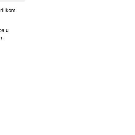
rilikom
pa u
om