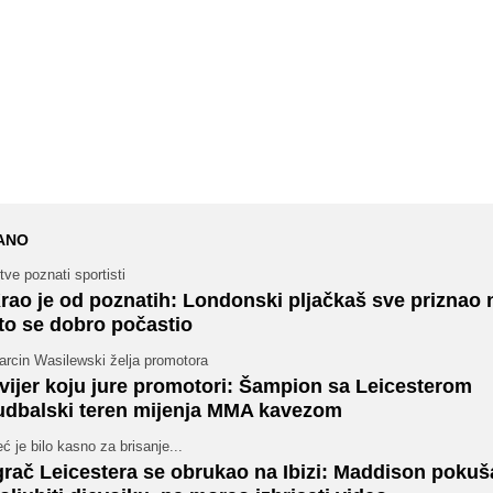
ANO
tve poznati sportisti
rao je od poznatih: Londonski pljačkaš sve priznao
to se dobro počastio
arcin Wasilewski želja promotora
vijer koju jure promotori: Šampion sa Leicesterom
udbalski teren mijenja MMA kavezom
ć je bilo kasno za brisanje...
grač Leicestera se obrukao na Ibizi: Maddison poku