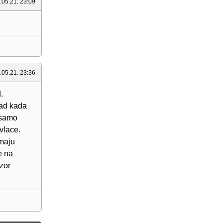
.05.21. 23:09
.05.21. 23:36
.
Sad kada
 samo
vlace.
Imaju
e na
ozor