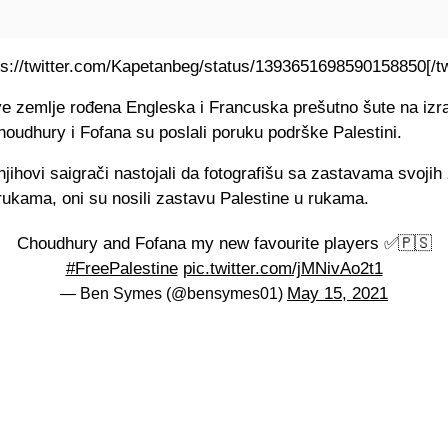
tps://twitter.com/Kapetanbeg/status/1393651698590158850[/tw
ove zemlje rođena Engleska i Francuska prešutno šute na izr
houdhury i Fofana su poslali poruku podrške Palestini.
jihovi saigrači nastojali da fotografišu sa zastavama svojih 
rukama, oni su nosili zastavu Palestine u rukama.
Choudhury and Fofana my new favourite players ✅🇵🇸
#FreePalestine
pic.twitter.com/jMNivAo2t1
May 15, 2021
— Ben Symes (@bensymes01)