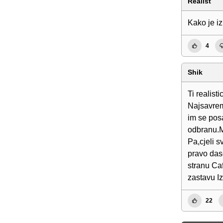
Realist
Kako je iz
4
Shik
Ti realist
Najsavrem
im se pos
odbranu.M
Pa,cjeli s
pravo das
stranu Caf
zastavu Iz
22