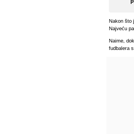
p
Nakon što j
Najveću pa
Naime, dok 
fudbalera s