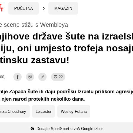
POČETNA
MAGAZIN
e scene stižu s Wembleya
jihove države šute na izrael
iju, oni umjesto trofeja nosaj
tinsku zastavu!
:00,
22
je Zapada šute ili daju podršku Izraelu prilikom agresij
i njen narod proteklih nekoliko dana.
mza Choudhury
Leicester
Wesley Fofana
Dodajte SportSport u vaš Google izbor