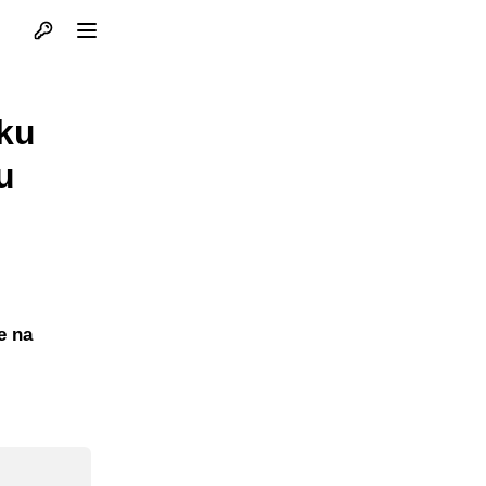
Otvori profil
Otvori meni
sku
u
e na