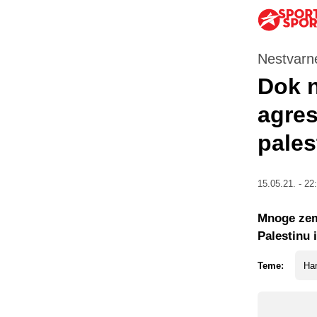
Nestvarn
Dok n
agres
pales
15.05.21. - 22
Mnoge zeml
Palestinu 
Teme:
Ha