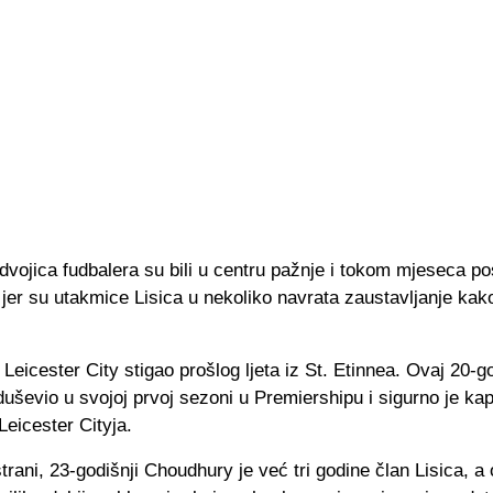
dvojica fudbalera su bili u centru pažnje i tokom mjeseca po
er su utakmice Lisica u nekoliko navrata zaustavljanje kako
 Leicester City stigao prošlog ljeta iz St. Etinnea. Ovaj 20-go
duševio u svojoj prvoj sezoni u Premiershipu i sigurno je kap
Leicester Cityja.
trani, 23-godišnji
Choudhury je već tri godine član Lisica, a