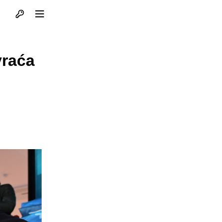
Otvori profil
Otvori meni
vraća