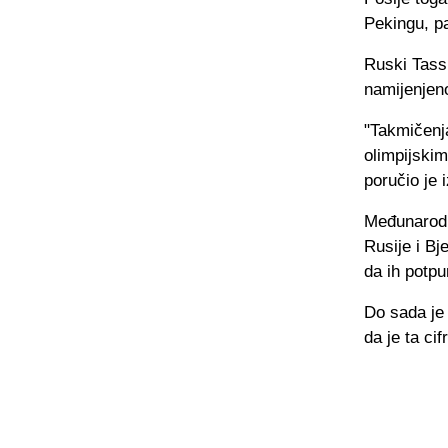
Pekingu, pa
Ruski Tass 
namijenjeno
"Takmičenja
olimpijski
poručio je i
Međunarodni
Rusije i Bj
da ih potpu
Do sada je 
da je ta cif