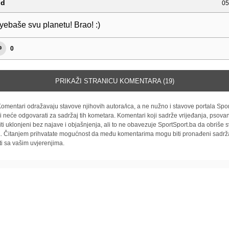
od
05
yebaše svu planetu! Brao! :)
0
PRIKAŽI STRANICU KOMENTARA (19)
omentari odražavaju stavove njihovih autora/ica, a ne nužno i stavove portala Spor
i neće odgovarati za sadržaj tih kometara. Komentari koji sadrže vrijeđanja, psovan
iti uklonjeni bez najave i objašnjenja, ali to ne obavezuje SportSport.ba da obriše
la. Čitanjem prihvatate mogućnost da među komentarima mogu biti pronađeni sadrža
ti sa vašim uvjerenjima.