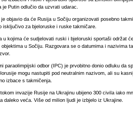
 je Putin odlučio da uzvrati udarac.
je objavio da će Rusija u Sočiju organizovati posebno takm
 isključivo za bjeloruske i ruske takmičare.
 u kojima će sudjelovati ruski i bjeloruski sportaši održat ć
m objektima u Sočiju. Razgovara se o datumima i nazivima t
zvor.
 paraolimpijski odbor (IPC) je prvobitno donio odluku da spo
elorusije mogu nastupiti pod neutralnim nazivom, ali su kasnij
no izbace s takmičenja.
tokom invazije Rusije na Ukrajinu ubijeno 300 civila iako mn
ra daleko veća. Više od milion ljudi je izbjelo iz Ukrajine.