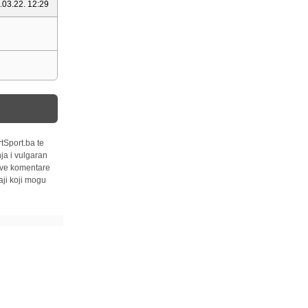
.03.22. 12:29
tSport.ba te
ja i vulgaran
 sve komentare
ji koji mogu