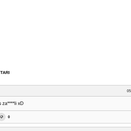
TARI
05
 za****li xD
0