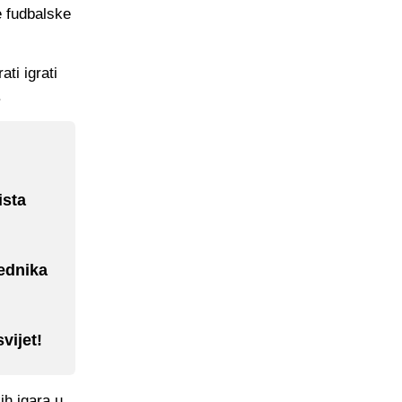
e fudbalske
ati igrati
.
ista
ednika
vijet!
ih igara u