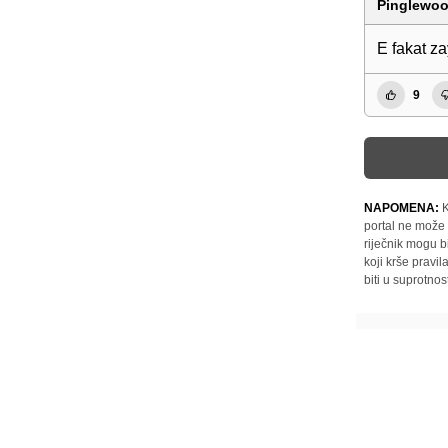
Pinglewo
E fakat za
9
NAPOMENA:
K
portal ne može 
riječnik mogu b
koji krše pravi
biti u suprotnos