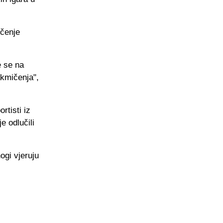
ičenje
e se na
akmičenja",
rtisti iz
e odlučili
ogi vjeruju