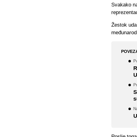
Svakako na
reprezentac
Žestok udara
međunarodn
POVEZ
Po
R
U
Pr
S
s
N
U
Poslje toga