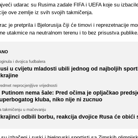
jveći udarac su Rusima zadale FIFA i UEFA koje su izbacil
ije ove zemlje iz svih svojih takmičenja.
c je pretprila i Bjelorusija čiji će timovi i reprezetnacije mor
e utakmice na neutralnom terenu i to bez prisustva publike
ANO
ginula i dvojica fudbalera
usi u cvijetu mladosti ubili jednog od najboljih sport
krajine
edmet neprocjenjljive vrijednosti
 Putinom nema šale: Pred očima je opljačkao predsj
uperbogatog kluba, niko nije ni zucnuo
a takmičenju u mačevanju
krajinci odbili borbu, reakcija dvojice Rusa će obići s
 su izbačeni i ruski i bjeloruski sportisti sa Zimskih olimpijsk