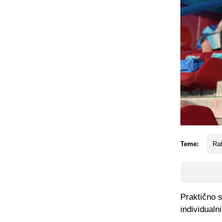
Teme:
Rat
Praktično s
individual