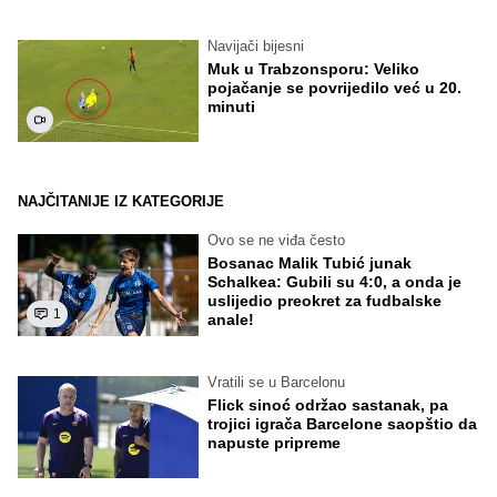
Navijači bijesni
Muk u Trabzonsporu: Veliko
pojačanje se povrijedilo već u 20.
minuti
NAJČITANIJE IZ KATEGORIJE
Ovo se ne viđa često
Bosanac Malik Tubić junak
Schalkea: Gubili su 4:0, a onda je
uslijedio preokret za fudbalske
1
anale!
Vratili se u Barcelonu
Flick sinoć održao sastanak, pa
trojici igrača Barcelone saopštio da
napuste pripreme