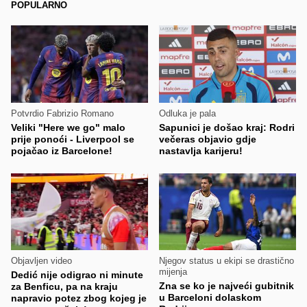
POPULARNO
Potvrdio Fabrizio Romano
Odluka je pala
Veliki "Here we go" malo
Sapunici je došao kraj: Rodri
prije ponoći - Liverpool se
večeras objavio gdje
pojačao iz Barcelone!
nastavlja karijeru!
Objavljen video
Njegov status u ekipi se drastično
mijenja
Dedić nije odigrao ni minute
Zna se ko je najveći gubitnik
za Benficu, pa na kraju
u Barceloni dolaskom
napravio potez zbog kojeg je