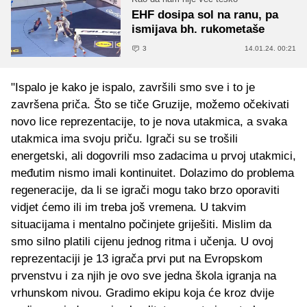
EHF dosipa sol na ranu, pa
ismijava bh. rukometaše
3
14.01.24. 00:21
"Ispalo je kako je ispalo, završili smo sve i to je
završena priča. Što se tiče Gruzije, možemo očekivati
novo lice reprezentacije, to je nova utakmica, a svaka
utakmica ima svoju priču. Igrači su se trošili
energetski, ali dogovrili mso zadacima u prvoj utakmici,
međutim nismo imali kontinuitet. Dolazimo do problema
regeneracije, da li se igrači mogu tako brzo oporaviti
vidjet ćemo ili im treba još vremena. U takvim
situacijama i mentalno počinjete griješiti. Mislim da
smo silno platili cijenu jednog ritma i učenja. U ovoj
reprezentaciji je 13 igrača prvi put na Evropskom
prvenstvu i za njih je ovo sve jedna škola igranja na
vrhunskom nivou. Gradimo ekipu koja će kroz dvije