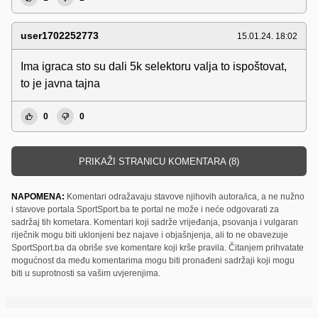
user1702252773
15.01.24. 18:02
Ima igraca sto su dali 5k selektoru valja to ispoštovat,
to je javna tajna
0
0
PRIKAŽI STRANICU KOMENTARA (8)
NAPOMENA:
Komentari odražavaju stavove njihovih autora/ica, a ne nužno
i stavove portala SportSport.ba te portal ne može i neće odgovarati za
sadržaj tih kometara. Komentari koji sadrže vrijeđanja, psovanja i vulgaran
riječnik mogu biti uklonjeni bez najave i objašnjenja, ali to ne obavezuje
SportSport.ba da obriše sve komentare koji krše pravila. Čitanjem prihvatate
mogućnost da među komentarima mogu biti pronađeni sadržaji koji mogu
biti u suprotnosti sa vašim uvjerenjima.