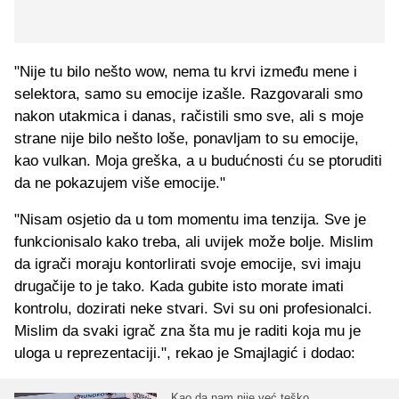
"Nije tu bilo nešto wow, nema tu krvi između mene i
selektora, samo su emocije izašle. Razgovarali smo
nakon utakmica i danas, račistili smo sve, ali s moje
strane nije bilo nešto loše, ponavljam to su emocije,
kao vulkan. Moja greška, a u budućnosti ću se ptoruditi
da ne pokazujem više emocije."
"Nisam osjetio da u tom momentu ima tenzija. Sve je
funkcionisalo kako treba, ali uvijek može bolje. Mislim
da igrači moraju kontorlirati svoje emocije, svi imaju
drugačije to je tako. Kada gubite isto morate imati
kontrolu, dozirati neke stvari. Svi su oni profesionalci.
Mislim da svaki igrač zna šta mu je raditi koja mu je
uloga u reprezentaciji.", rekao je Smajlagić i dodao:
Kao da nam nije već teško