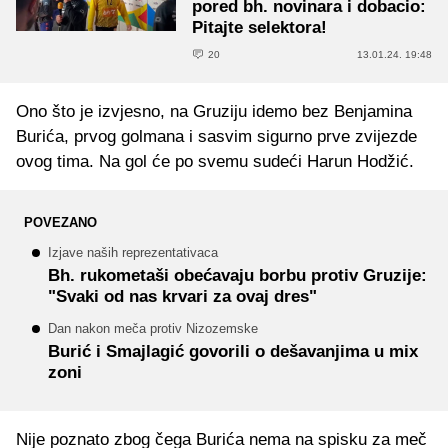
pored bh. novinara i dobacio:
Pitajte selektora!
20
13.01.24. 19:48
Ono što je izvjesno, na Gruziju idemo bez Benjamina
Burića, prvog golmana i sasvim sigurno prve zvijezde
ovog tima. Na gol će po svemu sudeći Harun Hodžić.
POVEZANO
Izjave naših reprezentativaca
Bh. rukometaši obećavaju borbu protiv Gruzije:
"Svaki od nas krvari za ovaj dres"
Dan nakon meča protiv Nizozemske
Burić i Smajlagić govorili o dešavanjima u mix
zoni
Nije poznato zbog čega Burića nema na spisku za meč