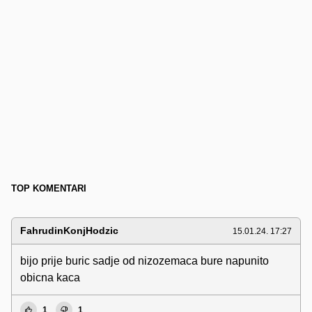
TOP KOMENTARI
FahrudinKonjHodzic
15.01.24. 17:27
bijo prije buric sadje od nizozemaca bure napunito
obicna kaca
1
1