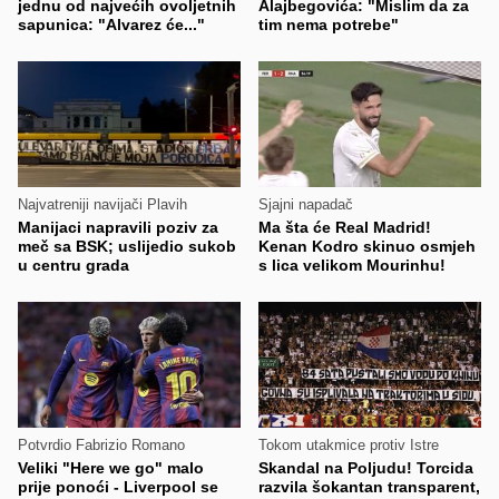
jednu od najvećih ovoljetnih
Alajbegovića: "Mislim da za
sapunica: "Alvarez će..."
tim nema potrebe"
Najvatreniji navijači Plavih
Sjajni napadač
Manijaci napravili poziv za
Ma šta će Real Madrid!
meč sa BSK; uslijedio sukob
Kenan Kodro skinuo osmjeh
u centru grada
s lica velikom Mourinhu!
Potvrdio Fabrizio Romano
Tokom utakmice protiv Istre
Veliki "Here we go" malo
Skandal na Poljudu! Torcida
prije ponoći - Liverpool se
razvila šokantan transparent,