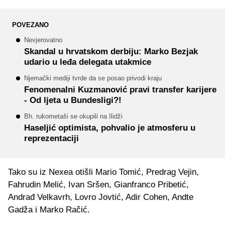
POVEZANO
Nevjerovatno
Skandal u hrvatskom derbiju: Marko Bezjak
udario u leđa delegata utakmice
Njemački mediji tvrde da se posao privodi kraju
Fenomenalni Kuzmanović pravi transfer karijere
- Od ljeta u Bundesligi?!
Bh. rukometaši se okupili na Ilidži
Haseljić optimista, pohvalio je atmosferu u
reprezentaciji
Tako su iz Nexea otišli Mario Tomić, Predrag Vejin,
Fahrudin Melić, Ivan Sršen, Gianfranco Pribetić,
Andrađ Velkavrh, Lovro Jovtić, Adir Cohen, Andte
Gadža i Marko Račić.