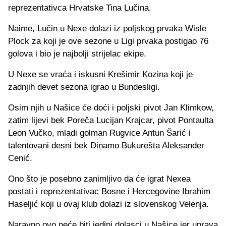
reprezentativca Hrvatske Tina Lučina.
Naime, Lučin u Nexe dolazi iz poljskog prvaka Wisle
Plock za koji je ove sezone u Ligi prvaka postigao 76
golova i bio je najbolji strijelac ekipe.
U Nexe se vraća i iskusni Krešimir Kozina koji je
zadnjih devet sezona igrao u Bundesligi.
Osim njih u Našice će doći i poljski pivot Jan Klimkow,
zatim lijevi bek Poreča Lucijan Krajcar, pivot Pontaulta
Leon Vučko, mladi golman Rugvice Antun Šarić i
talentovani desni bek Dinamo Bukurešta Aleksander
Cenić.
Ono što je posebno zanimljivo da će igrat Nexea
postati i reprezentativac Bosne i Hercegovine Ibrahim
Haseljić koji u ovaj klub dolazi iz slovenskog Velenja.
Naravno ovo neće biti jedini dolasci u Našice jer uprava