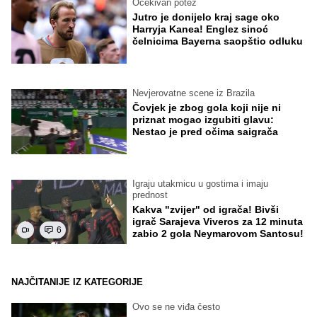
Očekivan potez
Jutro je donijelo kraj sage oko
Harryja Kanea! Englez sinoć
čelnicima Bayerna saopštio odluku
Nevjerovatne scene iz Brazila
Čovjek je zbog gola koji nije ni
priznat mogao izgubiti glavu:
Nestao je pred očima saigrača
Igraju utakmicu u gostima i imaju
prednost
Kakva "zvijer" od igrača! Bivši
igrač Sarajeva Viveros za 12 minuta
6
zabio 2 gola Neymarovom Santosu!
NAJČITANIJE IZ KATEGORIJE
Ovo se ne viđa često