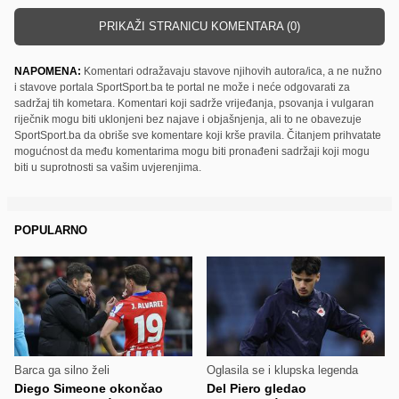
PRIKAŽI STRANICU KOMENTARA (0)
NAPOMENA:
Komentari odražavaju stavove njihovih autora/ica, a ne nužno
i stavove portala SportSport.ba te portal ne može i neće odgovarati za
sadržaj tih kometara. Komentari koji sadrže vrijeđanja, psovanja i vulgaran
riječnik mogu biti uklonjeni bez najave i objašnjenja, ali to ne obavezuje
SportSport.ba da obriše sve komentare koji krše pravila. Čitanjem prihvatate
mogućnost da među komentarima mogu biti pronađeni sadržaji koji mogu
biti u suprotnosti sa vašim uvjerenjima.
POPULARNO
Barca ga silno želi
Oglasila se i klupska legenda
Diego Simeone okončao
Del Piero gledao