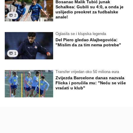
Bosanac Malik Tubić junak
Schalkea: Gubili su 4:0, a onda je
uslijedio preokret za fudbalske
2
anale!
Oglasila se i klupska legenda
Del Piero gledao Alajbegovića:
"Mislim da za tim nema potrebe"
1
Transfer vrijedan oko 50 miliona eura
Zvijezda Barcelone danas nazvala
Flicka i poručila mu: "Neću se više
vraćati u klub"