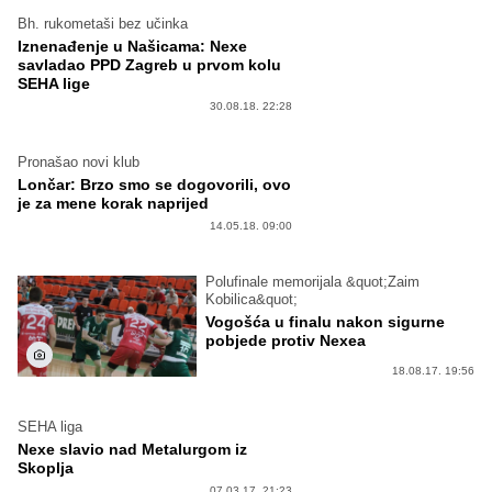
Bh. rukometaši bez učinka
Iznenađenje u Našicama: Nexe
savladao PPD Zagreb u prvom kolu
SEHA lige
30.08.18. 22:28
Pronašao novi klub
Lončar: Brzo smo se dogovorili, ovo
je za mene korak naprijed
14.05.18. 09:00
Polufinale memorijala &quot;Zaim
Kobilica&quot;
Vogošća u finalu nakon sigurne
pobjede protiv Nexea
18.08.17. 19:56
SEHA liga
Nexe slavio nad Metalurgom iz
Skoplja
07.03.17. 21:23