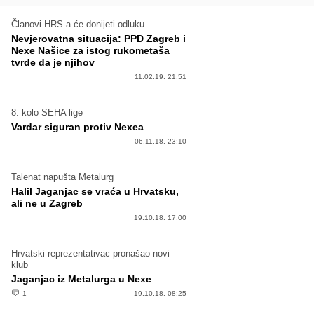
Članovi HRS-a će donijeti odluku
Nevjerovatna situacija: PPD Zagreb i
Nexe Našice za istog rukometaša
tvrde da je njihov
11.02.19. 21:51
8. kolo SEHA lige
Vardar siguran protiv Nexea
06.11.18. 23:10
Talenat napušta Metalurg
Halil Jaganjac se vraća u Hrvatsku,
ali ne u Zagreb
19.10.18. 17:00
Hrvatski reprezentativac pronašao novi
klub
Jaganjac iz Metalurga u Nexe
1
19.10.18. 08:25