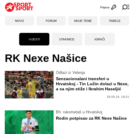
Prijava
Otvori profi
Ot
NOVO
FORUM
MOJE TEME
TABELE
VIJESTI
UTAKMICE
IGRAČI
RK Nexe Našice
Odlazi iz Velenja
Senzacionalani transferi u
Hrvatskoj - Tin Lučin dolazi u Nexe,
a sa njim stiže i Ibrahim Haseljić
29.05.24. 19:21
Bh. rukometaš u Hrvatskoj
Rodin potpisao za RK Nexe Našice