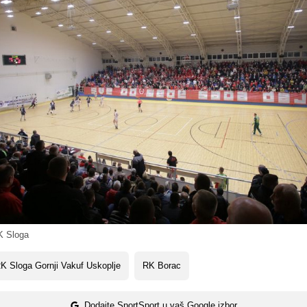
 Sloga
 Sloga Gornji Vakuf Uskoplje
RK Borac
Dodajte SportSport u vaš Google izbor