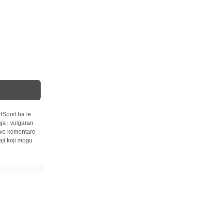
tSport.ba te
ja i vulgaran
 sve komentare
ji koji mogu