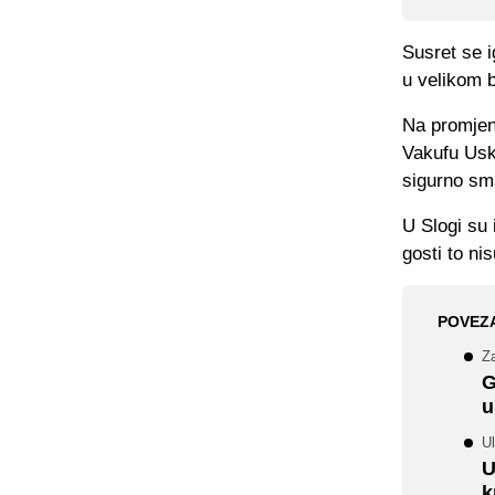
Susret se i
u velikom b
Na promjenu
Vakufu Usko
sigurno sma
U Slogi su 
gosti to ni
POVEZ
Z
G
u
U
U
k