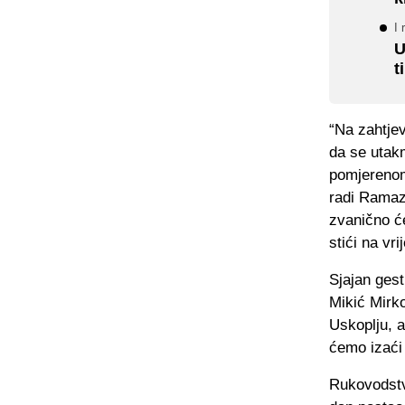
I 
U
t
“Na zahtje
da se utak
pomjerenom
radi Ramaza
zvanično će
stići na vr
Sjajan ges
Mikić Mirko
Uskoplju, a
ćemo izaći 
Rukovodstv