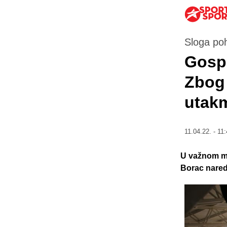
Sloga poh
Gosp
Zbog 
utak
11.04.22. - 11:
U važnom meč
Borac nared