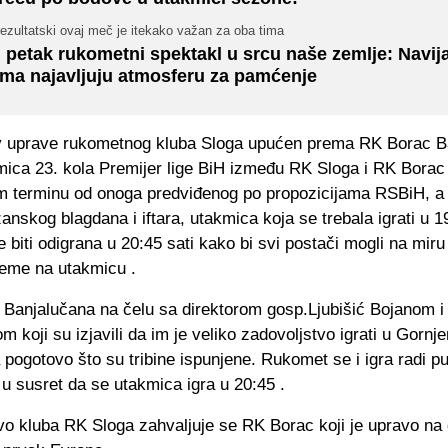
rezultatski ovaj meč je itekako važan za oba tima
 petak rukometni spektakl u srcu naše zemlje: Navij
ima najavljuju atmosferu za pamćenje
v uprave rukometnog kluba Sloga upućen prema RK Borac B
mica 23. kola Premijer lige BiH između RK Sloga i RK Borac
 terminu od onoga predviđenog po propozicijama RSBiH, a s
nskog blagdana i iftara, utakmica koja se trebala igrati u 19
 biti odigrana u 20:45 sati kako bi svi postači mogli na miru if
ijeme na utakmicu .
t Banjalučana na čelu sa direktorom gosp.Ljubišić Bojanom i
m koji su izjavili da im je veliko zadovoljstvo igrati u Gorn
 pogotovo što su tribine ispunjene. Rukomet se i igra radi pu
u susret da se utakmica igra u 20:45 .
o kluba RK Sloga zahvaljuje se RK Borac koji je upravo na 