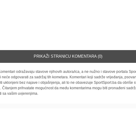
PRIKAŽI STRANICU KOMENTARA (0)
omentari odražavaju stavove njihovih autora/ica, a ne nužno i stavove portala Spor
i neće odgovarati za sadržaj tih kometara. Komentari koji sadrže vrijeđanja, psovan
iti uklonjeni bez najave i objašnjenja, ali to ne obavezuje SportSport.ba da obriše
la. Čitanjem prihvatate mogućnost da među komentarima mogu biti pronađeni sadrža
ti sa vašim uvjerenjima.