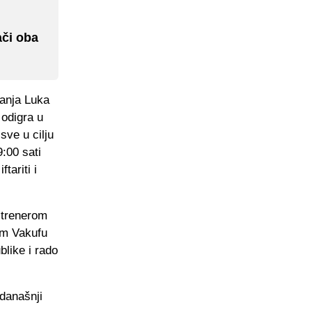
ači oba
anja Luka
 odigra u
ve u cilju
:00 sati
tariti i
 trenerom
jem Vakufu
blike i rado
današnji