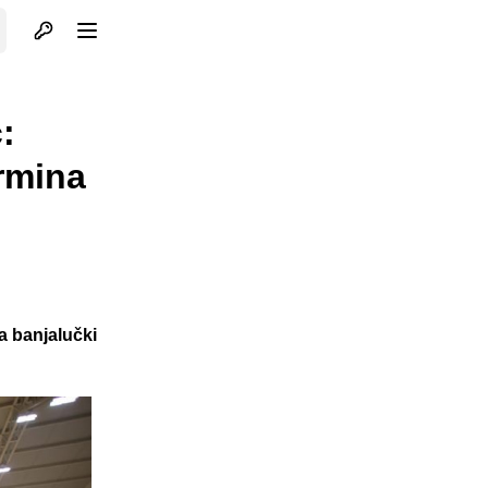
Otvori profil
Otvori meni
:
ermina
a banjalučki