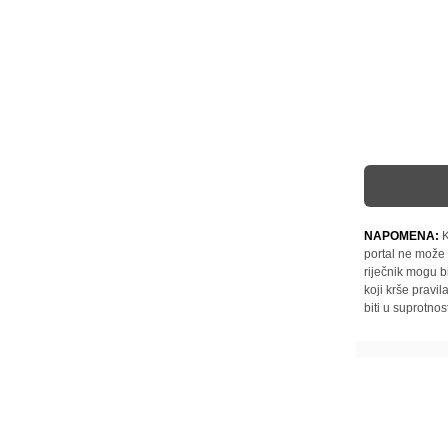
NAPOMENA:
K
portal ne može 
riječnik mogu b
koji krše pravi
biti u suprotnos