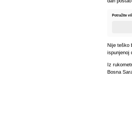
dan postao
Potražite v
Nije teško
ispunjenoj 
Iz rukometn
Bosna Sara