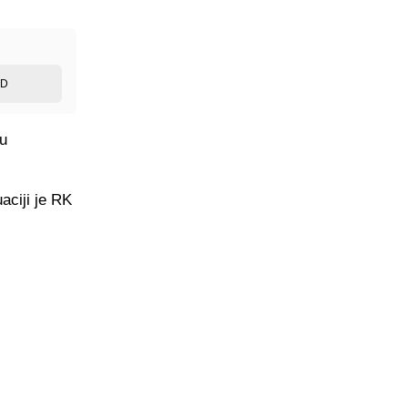
ED
 u
aciji je RK