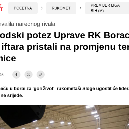
PREMIJER LIGA
POČETNA
RUKOMET
BIH (M)
valila narednog rivala
odski potez Uprave RK Borac
iftara pristali na promjenu t
mice
45,
u u borbi za 'goli život' rukometaši Sloge ugostit će lider
ne srijede.