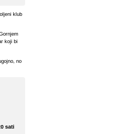
oljeni klub
u Gornjem
r koji bi
ugojno, no
0 sati