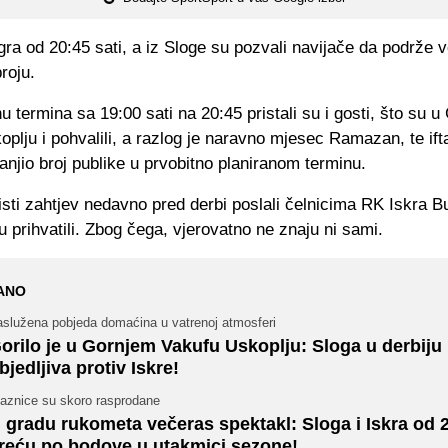
gra od 20:45 sati, a iz Sloge su pozvali navijače da podrže v
roju.
 termina sa 19:00 sati na 20:45 pristali su i gosti, što su 
plju i pohvalili, a razlog je naravno mjesec Ramazan, te ifta
njio broj publike u prvobitno planiranom terminu.
isti zahtjev nedavno pred derbi poslali čelnicima RK Iskra B
su prihvatili. Zbog čega, vjerovatno ne znaju ni sami.
ANO
aslužena pobjeda domaćina u vatrenoj atmosferi
orilo je u Gornjem Vakufu Uskoplju: Sloga u derbiju
bjedljiva protiv Iskre!
laznice su skoro rasprodane
 gradu rukometa večeras spektakl: Sloga i Iskra od 2
reću po bodove u utakmici sezone!