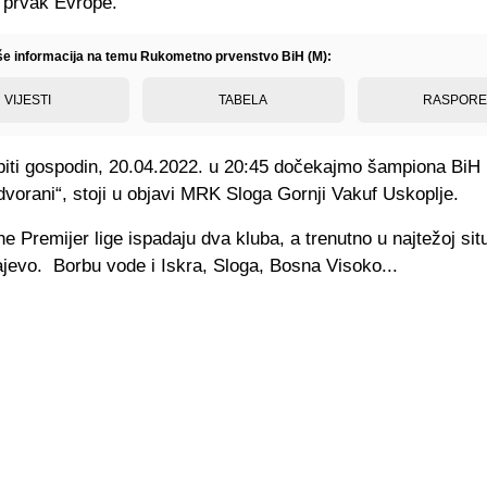
 prvak Evrope.
iše informacija na temu Rukometno prvenstvo BiH (M):
VIJESTI
TABELA
RASPOR
 biti gospodin, 20.04.2022. u 20:45 dočekajmo šampiona BiH
dvorani“, stoji u objavi MRK Sloga Gornji Vakuf Uskoplje.
e Premijer lige ispadaju dva kluba, a trenutno u najtežoj situ
jevo. Borbu vode i Iskra, Sloga, Bosna Visoko...