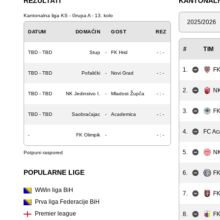
REZULTATI
KANTONALNA
Kantonalna liga KS - Grupa A - 13. kolo
Sezona
DATUM
DOMAĆIN
GOST
REZ
#
TIM
TBD - TBD
Stup
-
FK Hrid
- : -
1.
FK
TBD - TBD
Pofalićki
-
Novi Grad
- : -
2.
NK
TBD - TBD
NK Jedinstvo I.
-
Mladost Župča
- : -
3.
FK
TBD - TBD
Saobraćajac
-
Academica
- : -
4.
FC Ac
-
FK Olimpik
-
- : -
5.
NK
Potpuni raspored
POPULARNE LIGE
6.
FK
WWin liga BiH
7.
FK
Prva liga Federacije BiH
Premier league
8.
FK