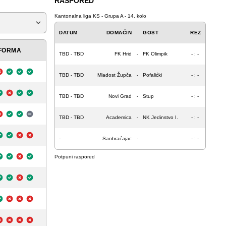
RASPORED
Kantonalna liga KS - Grupa A - 14. kolo
DATUM
DOMAĆIN
GOST
REZ
FORMA
TBD - TBD
FK Hrid
-
FK Olimpik
- : -
TBD - TBD
Mladost Župča
-
Pofalićki
- : -
TBD - TBD
Novi Grad
-
Stup
- : -
TBD - TBD
Academica
-
NK Jedinstvo I.
- : -
-
Saobraćajac
-
- : -
Potpuni raspored