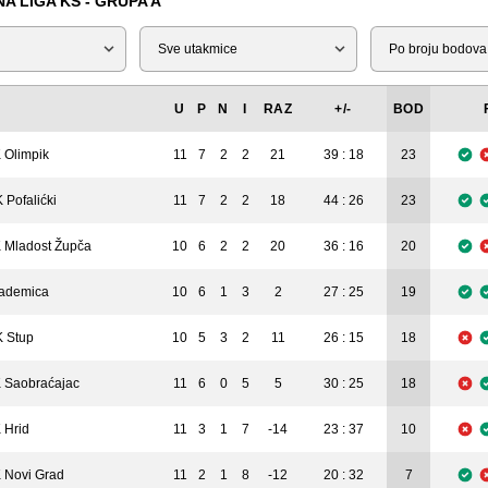
 LIGA KS - GRUPA A
Tip
Liga
U
P
N
I
RAZ
+/-
BOD
 Olimpik
11
7
2
2
21
39 : 18
23
 Pofalićki
11
7
2
2
18
44 : 26
23
 Mladost Župča
10
6
2
2
20
36 : 16
20
ademica
10
6
1
3
2
27 : 25
19
 Stup
10
5
3
2
11
26 : 15
18
 Saobraćajac
11
6
0
5
5
30 : 25
18
 Hrid
11
3
1
7
-14
23 : 37
10
 Novi Grad
11
2
1
8
-12
20 : 32
7