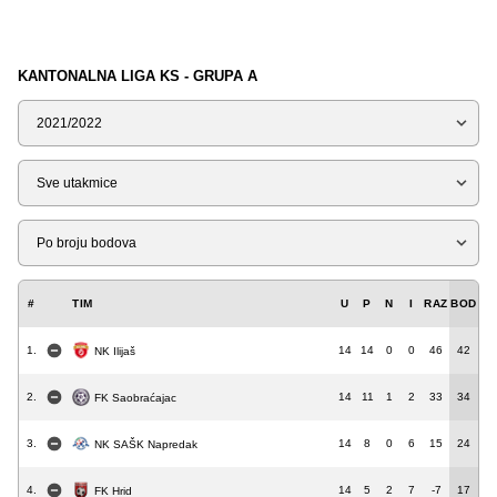
KANTONALNA LIGA KS - GRUPA A
Sezona
Tip
Liga
#
TIM
U
P
N
I
RAZ
BOD
1.
14
14
0
0
46
42
NK Ilijaš
2.
14
11
1
2
33
34
FK Saobraćajac
3.
14
8
0
6
15
24
NK SAŠK Napredak
4.
14
5
2
7
-7
17
FK Hrid