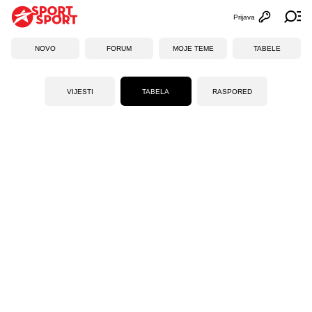
Prijava
Otvori profi
Ot
NOVO
FORUM
MOJE TEME
TABELE
VIJESTI
TABELA
RASPORED