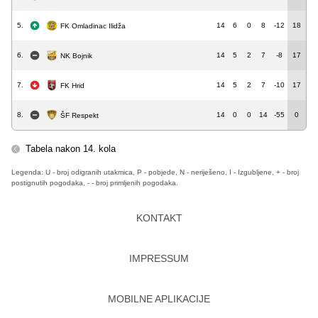
5.
14
6
0
8
-12
18
FK Omladinac Ilidža
6.
14
5
2
7
-8
17
NK Bojnik
7.
14
5
2
7
-10
17
FK Hrid
8.
14
0
0
14
-55
0
ŠF Respekt
Tabela nakon 14. kola
Legenda: U - broj odigranih utakmica, P - pobjede, N - neriješeno, I - Izgubljene, + - broj
postignutih pogodaka, - - broj primljenih pogodaka.
KONTAKT
IMPRESSUM
MOBILNE APLIKACIJE