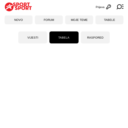
Prijava
Otvori profi
Ot
NOVO
FORUM
MOJE TEME
TABELE
VIJESTI
TABELA
RASPORED