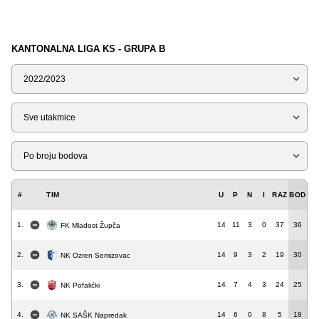
KANTONALNA LIGA KS - GRUPA B
Sezona
Tip
Liga
#
TIM
U
P
N
I
RAZ
BOD
1.
14
11
3
0
37
36
FK Mladost Župča
2.
14
9
3
2
19
30
NK Ozren Semizovac
3.
14
7
4
3
24
25
NK Pofalićki
4.
14
6
0
8
5
18
NK SAŠK Napredak