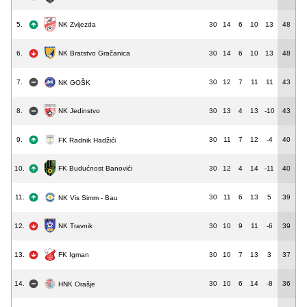
5.
30
14
6
10
13
48
NK Zvijezda
6.
30
14
6
10
13
48
NK Bratstvo Gračanica
7.
30
12
7
11
11
43
NK GOŠK
NK Jedinstvo
8.
30
13
4
13
-10
43
9.
30
11
7
12
-4
40
FK Radnik Hadžići
FK Budućnost Banovići
10.
30
12
4
14
-11
40
11.
30
11
6
13
5
39
NK Vis Simm - Bau
12.
30
10
9
11
-6
39
NK Travnik
FK Igman
13.
30
10
7
13
3
37
14.
30
10
6
14
-8
36
HNK Orašje