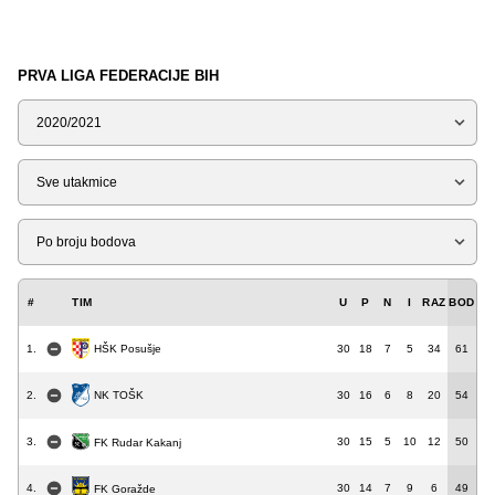
PRVA LIGA FEDERACIJE BIH
Sezona
Tip
Liga
#
TIM
U
P
N
I
RAZ
BOD
HŠK Posušje
1.
30
18
7
5
34
61
NK TOŠK
2.
30
16
6
8
20
54
3.
30
15
5
10
12
50
FK Rudar Kakanj
4.
30
14
7
9
6
49
FK Goražde