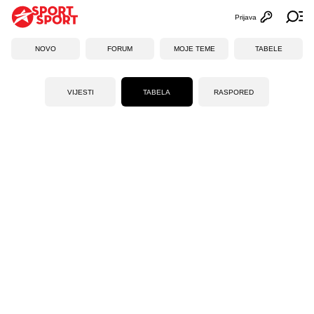
Prijava
Otvori profi
Ot
NOVO
FORUM
MOJE TEME
TABELE
VIJESTI
TABELA
RASPORED