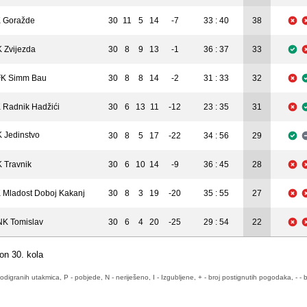
30
11
5
14
-7
33 : 40
38
 Goražde
 Zvijezda
30
8
9
13
-1
36 : 37
33
K Simm Bau
30
8
8
14
-2
31 : 33
32
 Radnik Hadžići
30
6
13
11
-12
23 : 35
31
 Jedinstvo
30
8
5
17
-22
34 : 56
29
 Travnik
30
6
10
14
-9
36 : 45
28
 Mladost Doboj Kakanj
30
8
3
19
-20
35 : 55
27
K Tomislav
30
6
4
20
-25
29 : 54
22
on 30. kola
odigranih utakmica, P - pobjede, N - neriješeno, I - Izgubljene, + - broj postignutih pogodaka, - - b