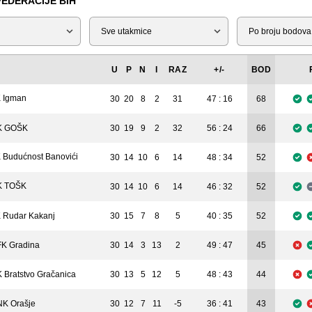
FEDERACIJE BIH
Tip
Liga
U
P
N
I
RAZ
+/-
BOD
 Igman
30
20
8
2
31
47 : 16
68
K GOŠK
30
19
9
2
32
56 : 24
66
 Budućnost Banovići
30
14
10
6
14
48 : 34
52
K TOŠK
30
14
10
6
14
46 : 32
52
 Rudar Kakanj
30
15
7
8
5
40 : 35
52
K Gradina
30
14
3
13
2
49 : 47
45
 Bratstvo Gračanica
30
13
5
12
5
48 : 43
44
K Orašje
30
12
7
11
-5
36 : 41
43