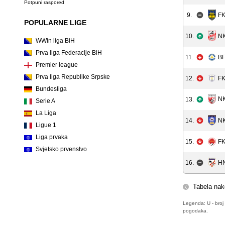
Potpuni raspored
9.
FK
POPULARNE LIGE
NK
10.
WWin liga BiH
Prva liga Federacije BiH
11.
BF
Premier league
Prva liga Republike Srpske
12.
FK
Bundesliga
NK
13.
Serie A
La Liga
NK
14.
Ligue 1
Liga prvaka
15.
FK
Svjetsko prvenstvo
HN
16.
Tabela nak
Legenda: U - broj 
pogodaka.