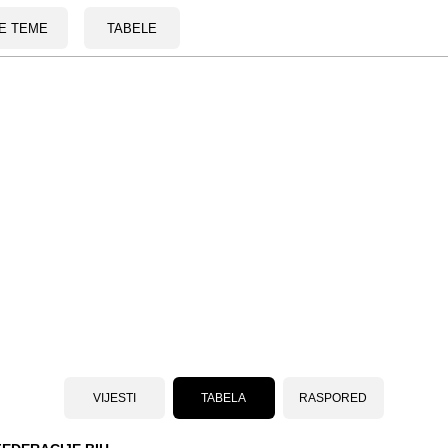
E TEME
TABELE
VIJESTI
TABELA
RASPORED