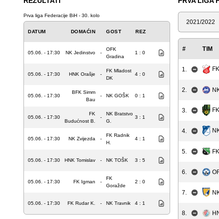
REZULTATI
PRVA LIGA 
Prva liga Federacije BiH - 30. kolo
Sezona
DATUM
DOMAĆIN
GOST
REZ
#
TIM
OFK
05.06. - 17:30
NK Jedinstvo
-
1 : 0
Gradina
FK
1.
FK Mladost
05.06. - 17:30
HNK Orašje
-
4 : 0
DK
2.
N
BFK Simm
05.06. - 17:30
-
NK GOŠK
0 : 1
Bau
FK
3.
FK
NK Bratstvo
05.06. - 17:30
-
3 : 1
Budućnost B.
G.
N
4.
FK Radnik
05.06. - 17:30
NK Zvijezda
-
4 : 1
H.
5.
FK
05.06. - 17:30
HNK Tomislav
-
NK TOŠK
3 : 5
6.
OF
FK
05.06. - 17:30
FK Igman
-
2 : 0
Goražde
NK
7.
05.06. - 17:30
FK Rudar K.
-
NK Travnik
4 : 1
8.
HN