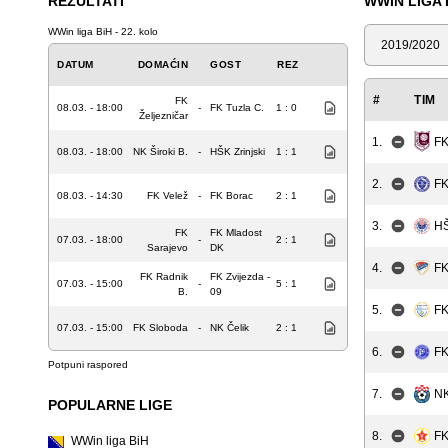
REZULTATI
WWIN LIGA 
WWin liga BiH - 22. kolo
Sezona
DATUM
DOMAĆIN
GOST
REZ
#
TIM
FK
08.03. - 18:00
-
FK Tuzla C.
1 : 0
Željezničar
FK
1.
08.03. - 18:00
NK Široki B.
-
HŠK Zrinjski
1 : 1
2.
FK
08.03. - 14:30
FK Velež
-
FK Borac
2 : 1
3.
HŠ
FK
FK Mladost
07.03. - 18:00
-
2 : 1
Sarajevo
DK
4.
FK
FK Radnik
FK Zvijezda -
07.03. - 15:00
-
5 : 1
B.
09
5.
FK
07.03. - 15:00
FK Sloboda
-
NK Čelik
2 : 1
6.
FK
Potpuni raspored
7.
NK
POPULARNE LIGE
8.
FK
WWin liga BiH