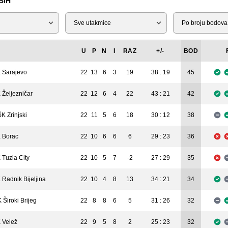
BIH
Tip
Liga
U
P
N
I
RAZ
+/-
BOD
 Sarajevo
22
13
6
3
19
38 : 19
45
 Željezničar
22
12
6
4
22
43 : 21
42
K Zrinjski
22
11
5
6
18
30 : 12
38
 Borac
22
10
6
6
6
29 : 23
36
 Tuzla City
22
10
5
7
-2
27 : 29
35
 Radnik Bijeljina
22
10
4
8
13
34 : 21
34
 Široki Brijeg
22
8
8
6
5
31 : 26
32
 Velež
22
9
5
8
2
25 : 23
32