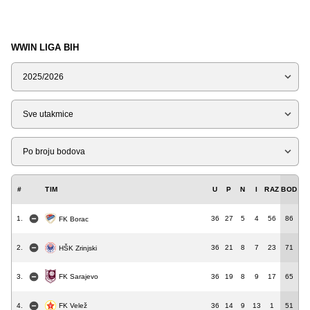
WWIN LIGA BIH
Sezona
Tip
Liga
#
TIM
U
P
N
I
RAZ
BOD
1.
36
27
5
4
56
86
FK Borac
2.
36
21
8
7
23
71
HŠK Zrinjski
3.
36
19
8
9
17
65
FK Sarajevo
4.
36
14
9
13
1
51
FK Velež