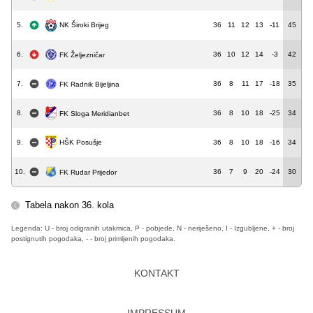
5.
36
11
12
13
-11
45
NK Široki Brijeg
6.
36
10
12
14
-3
42
FK Željezničar
7.
36
8
11
17
-18
35
FK Radnik Bijeljina
8.
36
8
10
18
-25
34
FK Sloga Meridianbet
HŠK Posušje
9.
36
8
10
18
-16
34
10.
36
7
9
20
-24
30
FK Rudar Prijedor
Tabela nakon 36. kola
Legenda: U - broj odigranih utakmica, P - pobjede, N - neriješeno, I - Izgubljene, + - broj
postignutih pogodaka, - - broj primljenih pogodaka.
KONTAKT