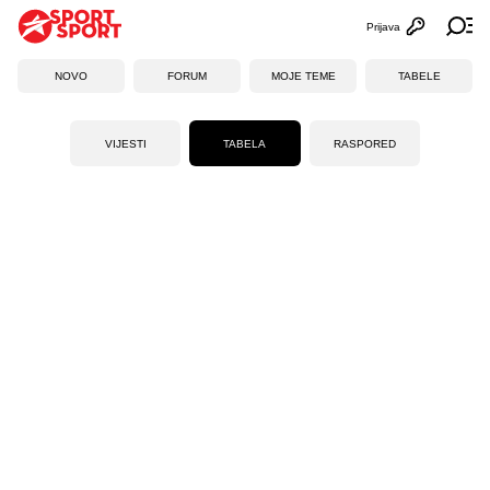
Prijava
Otvori profi
Ot
NOVO
FORUM
MOJE TEME
TABELE
VIJESTI
TABELA
RASPORED