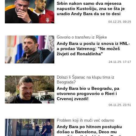
Srbin nakon samo dva mjeseca
napustio Kustošiju, zna se šta je
uradio Andy Bara da se to desi
04.12.25. 09:25
Govorio o transferu iz Rijeke
Andy Bara u poslu iz snova iz HNL-
a prodao Vatrenog: "Ne možeš
živjeti od Ronaldinha"
24.11.25. 17:17
Dolazi li Španac na klupu tima iz
Beograda?
Andy Bara bio u Beogradu, pa
otvoreno progovorio o Rieri i
Crvenoj zvezdi!
06.11.25. 23:51
Problem koji ih muči već odavno
Andy Bara po hitnom postupku
došao u Barcelonu, Deco mu