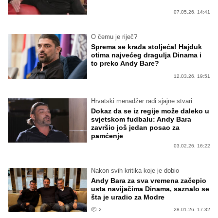
07.05.26. 14:41
O čemu je riječ?
Sprema se krađa stoljeća! Hajduk
otima najvećeg dragulja Dinama i
to preko Andy Bare?
12.03.26. 19:51
Hrvatski menadžer radi sjajne stvari
Dokaz da se iz regije može daleko u
svjetskom fudbalu: Andy Bara
završio još jedan posao za
pamćenje
03.02.26. 16:22
Nakon svih kritika koje je dobio
Andy Bara za sva vremena začepio
usta navijačima Dinama, saznalo se
šta je uradio za Modre
2
28.01.26. 17:32