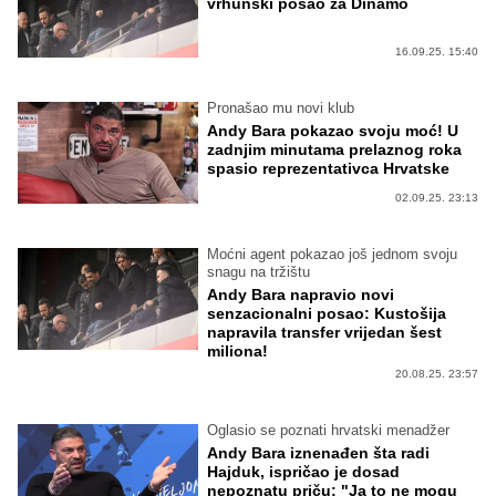
vrhunski posao za Dinamo
16.09.25. 15:40
Pronašao mu novi klub
Andy Bara pokazao svoju moć! U
zadnjim minutama prelaznog roka
spasio reprezentativca Hrvatske
02.09.25. 23:13
Moćni agent pokazao još jednom svoju
snagu na tržištu
Andy Bara napravio novi
senzacionalni posao: Kustošija
napravila transfer vrijedan šest
miliona!
20.08.25. 23:57
Oglasio se poznati hrvatski menadžer
Andy Bara iznenađen šta radi
Hajduk, ispričao je dosad
nepoznatu priču: "Ja to ne mogu