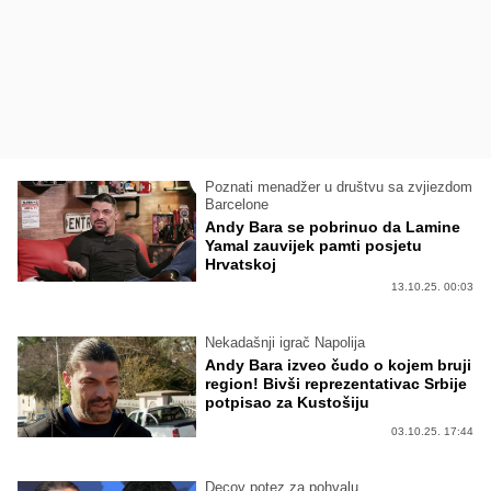
Poznati menadžer u društvu sa zvjiezdom
Barcelone
Andy Bara se pobrinuo da Lamine
Yamal zauvijek pamti posjetu
Hrvatskoj
13.10.25. 00:03
Nekadašnji igrač Napolija
Andy Bara izveo čudo o kojem bruji
region! Bivši reprezentativac Srbije
potpisao za Kustošiju
03.10.25. 17:44
Decov potez za pohvalu