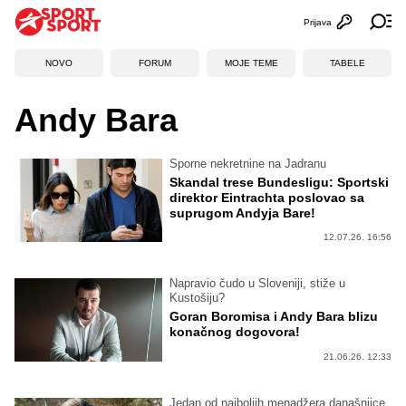
Prijava
Otvori profi
Ot
NOVO
FORUM
MOJE TEME
TABELE
Andy Bara
Sporne nekretnine na Jadranu
Skandal trese Bundesligu: Sportski
direktor Eintrachta poslovao sa
suprugom Andyja Bare!
12.07.26. 16:56
Napravio čudo u Sloveniji, stiže u
Kustošiju?
Goran Boromisa i Andy Bara blizu
konačnog dogovora!
21.06.26. 12:33
Jedan od najboljih menadžera današnjice