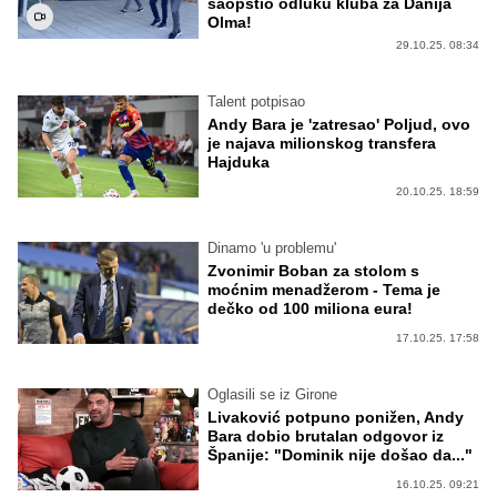
saopštio odluku kluba za Danija
Olma!
29.10.25. 08:34
Talent potpisao
Andy Bara je 'zatresao' Poljud, ovo
je najava milionskog transfera
Hajduka
20.10.25. 18:59
Dinamo 'u problemu'
Zvonimir Boban za stolom s
moćnim menadžerom - Tema je
dečko od 100 miliona eura!
17.10.25. 17:58
Oglasili se iz Girone
Livaković potpuno ponižen, Andy
Bara dobio brutalan odgovor iz
Španije: "Dominik nije došao da..."
16.10.25. 09:21