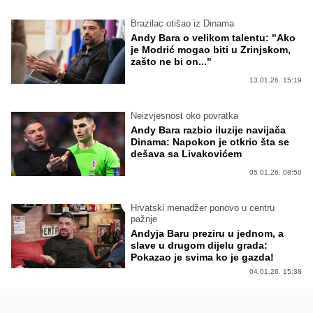
Brazilac otišao iz Dinama
Andy Bara o velikom talentu: "Ako
je Modrić mogao biti u Zrinjskom,
zašto ne bi on..."
13.01.26. 15:19
Neizvjesnost oko povratka
Andy Bara razbio iluzije navijača
Dinama: Napokon je otkrio šta se
dešava sa Livakovićem
05.01.26. 08:50
Hrvatski menadžer ponovo u centru
pažnje
Andyja Baru preziru u jednom, a
slave u drugom dijelu grada:
Pokazao je svima ko je gazda!
04.01.26. 15:38