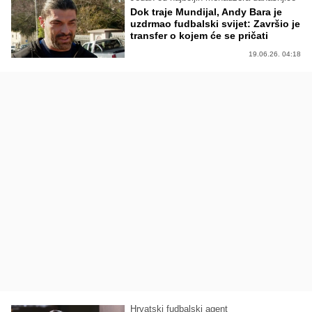
Dok traje Mundijal, Andy Bara je
uzdrmao fudbalski svijet: Završio je
transfer o kojem će se pričati
19.06.26. 04:18
Hrvatski fudbalski agent