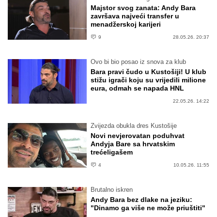
Majstor svog zanata: Andy Bara
završava najveći transfer u
menadžerskoj karijeri
9
28.05.26. 20:37
Ovo bi bio posao iz snova za klub
Bara pravi čudo u Kustošiji! U klub
stižu igrači koju su vrijedili milione
eura, odmah se napada HNL
22.05.26. 14:22
Zvijezda obukla dres Kustošije
Novi nevjerovatan poduhvat
Andyja Bare sa hrvatskim
trećeligašem
4
10.05.26. 11:55
Brutalno iskren
Andy Bara bez dlake na jeziku:
"Dinamo ga više ne može priuštiti"