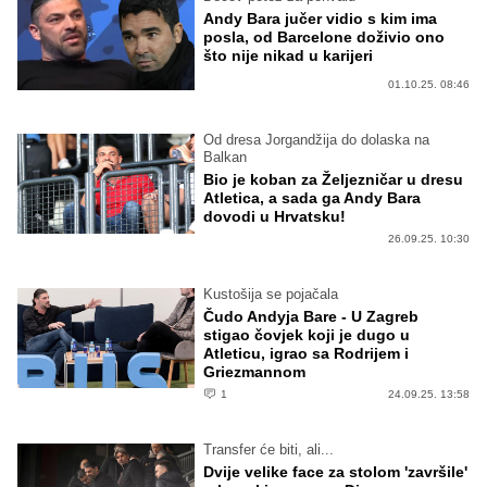
Andy Bara jučer vidio s kim ima
posla, od Barcelone doživio ono
što nije nikad u karijeri
01.10.25. 08:46
Od dresa Jorgandžija do dolaska na
Balkan
Bio je koban za Željezničar u dresu
Atletica, a sada ga Andy Bara
dovodi u Hrvatsku!
26.09.25. 10:30
Kustošija se pojačala
Čudo Andyja Bare - U Zagreb
stigao čovjek koji je dugo u
Atleticu, igrao sa Rodrijem i
Griezmannom
1
24.09.25. 13:58
Transfer će biti, ali...
Dvije velike face za stolom 'završile'