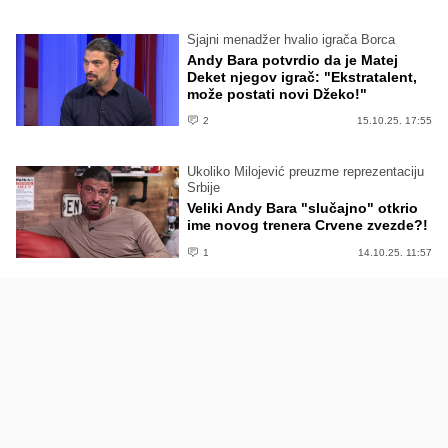
Sjajni menadžer hvalio igrača Borca
Andy Bara potvrdio da je Matej
Deket njegov igrač: "Ekstratalent,
može postati novi Džeko!"
2
15.10.25. 17:55
Ukoliko Milojević preuzme reprezentaciju
Srbije
Veliki Andy Bara "slučajno" otkrio
ime novog trenera Crvene zvezde?!
1
14.10.25. 11:57