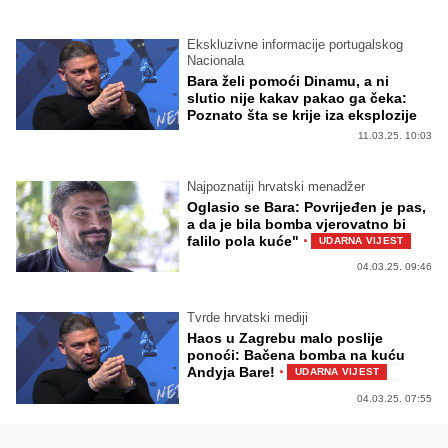
Ekskluzivne informacije portugalskog
Nacionala
Bara želi pomoći Dinamu, a ni
slutio nije kakav pakao ga čeka:
Poznato šta se krije iza eksplozije
11.03.25. 10:03
Najpoznatiji hrvatski menadžer
Oglasio se Bara: Povrijeđen je pas,
a da je bila bomba vjerovatno bi
·
falilo pola kuće"
UDARNA VIJEST
04.03.25. 09:46
Tvrde hrvatski mediji
Haos u Zagrebu malo poslije
ponoći: Bačena bomba na kuću
·
Andyja Bare!
UDARNA VIJEST
04.03.25. 07:55