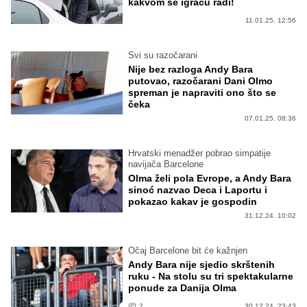
kakvom se igraču radi!
11.01.25. 12:56
Svi su razočarani
Nije bez razloga Andy Bara
putovao, razočarani Dani Olmo
spreman je napraviti ono što se
čeka
07.01.25. 08:36
Hrvatski menadžer pobrao simpatije
navijača Barcelone
Olma želi pola Evrope, a Andy Bara
sinoć nazvao Deca i Laportu i
pokazao kakav je gospodin
31.12.24. 10:02
Očaj Barcelone bit će kažnjen
Andy Bara nije sjedio skrštenih
ruku - Na stolu su tri spektakularne
ponude za Danija Olma
2
30.12.24. 23:43