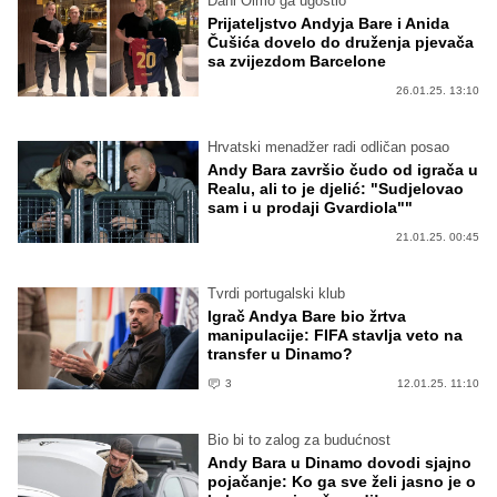
Dani Olmo ga ugostio
Prijateljstvo Andyja Bare i Anida
Čušića dovelo do druženja pjevača
sa zvijezdom Barcelone
26.01.25. 13:10
Hrvatski menadžer radi odličan posao
Andy Bara završio čudo od igrača u
Realu, ali to je djelić: "Sudjelovao
sam i u prodaji Gvardiola""
21.01.25. 00:45
Tvrdi portugalski klub
Igrač Andya Bare bio žrtva
manipulacije: FIFA stavlja veto na
transfer u Dinamo?
3
12.01.25. 11:10
Bio bi to zalog za budućnost
Andy Bara u Dinamo dovodi sjajno
pojačanje: Ko ga sve želi jasno je o