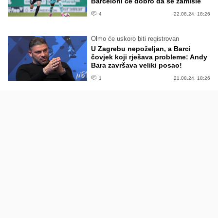
Barceloni će dobro da se zamisle
4
22.08.24. 18:26
Olmo će uskoro biti registrovan
U Zagrebu nepoželjan, a Barci
čovjek koji rješava probleme: Andy
Bara završava veliki posao!
1
21.08.24. 18:26