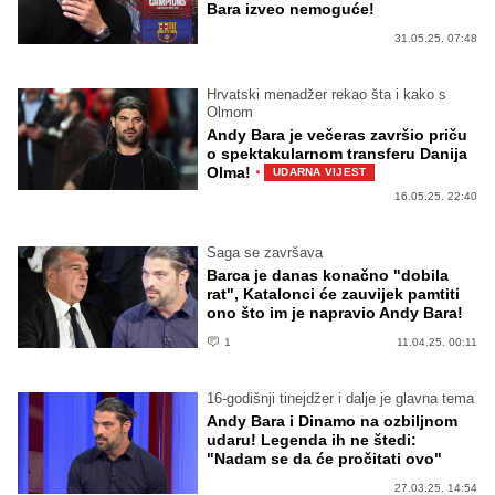
Bara izveo nemoguće!
31.05.25. 07:48
Hrvatski menadžer rekao šta i kako s
Olmom
Andy Bara je večeras završio priču
o spektakularnom transferu Danija
·
Olma!
UDARNA VIJEST
16.05.25. 22:40
Saga se završava
Barca je danas konačno "dobila
rat", Katalonci će zauvijek pamtiti
ono što im je napravio Andy Bara!
1
11.04.25. 00:11
16-godišnji tinejdžer i dalje je glavna tema
Andy Bara i Dinamo na ozbiljnom
udaru! Legenda ih ne štedi:
"Nadam se da će pročitati ovo"
27.03.25. 14:54