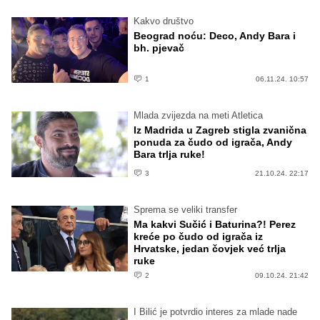
Kakvo društvo
Beograd noću: Deco, Andy Bara i
bh. pjevač
1
06.11.24. 10:57
Mlada zvijezda na meti Atletica
Iz Madrida u Zagreb stigla zvanična
ponuda za čudo od igrača, Andy
Bara trlja ruke!
3
21.10.24. 22:17
Sprema se veliki transfer
Ma kakvi Sučić i Baturina?! Perez
kreće po čudo od igrača iz
Hrvatske, jedan čovjek već trlja
ruke
2
09.10.24. 21:42
I Bilić je potvrdio interes za mlade nade