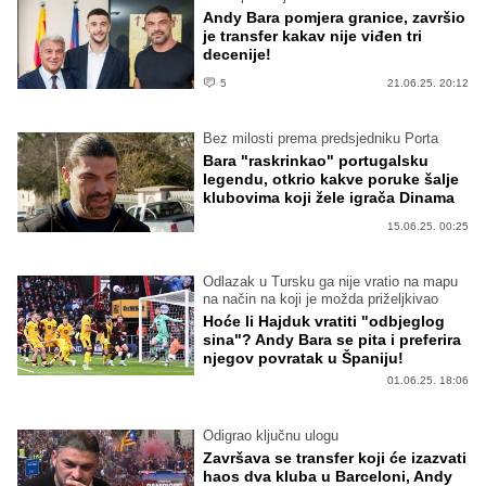
Andy Bara pomjera granice, završio
je transfer kakav nije viđen tri
decenije!
5
21.06.25. 20:12
Bez milosti prema predsjedniku Porta
Bara "raskrinkao" portugalsku
legendu, otkrio kakve poruke šalje
klubovima koji žele igrača Dinama
15.06.25. 00:25
Odlazak u Tursku ga nije vratio na mapu
na način na koji je možda priželjkivao
Hoće li Hajduk vratiti "odbjeglog
sina"? Andy Bara se pita i preferira
njegov povratak u Španiju!
01.06.25. 18:06
Odigrao ključnu ulogu
Završava se transfer koji će izazvati
haos dva kluba u Barceloni, Andy