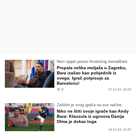
Novi sjajan posao hrvatskog menadžera
Propala velika muljaža u Zagrebu,
Bara izašao kao pobjednik iz
svega: Igrač potpisuje za
Barcelonu!
8
17.12.24. 18:23
Zaštitio je svog igrača na sve načine
Niko ne štiti svoje igrače kao Andy
Bara: Klauzula iz ugovora Danija
Olma je dokaz toga
14.12.24. 12:47