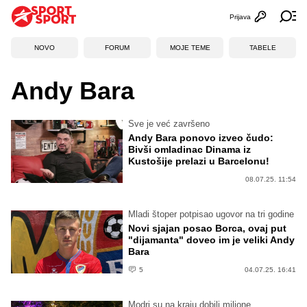
Prijava
Otvori profi
Ot
NOVO
FORUM
MOJE TEME
TABELE
Andy Bara
Sve je već završeno
Andy Bara ponovo izveo čudo:
Bivši omladinac Dinama iz
Kustošije prelazi u Barcelonu!
08.07.25. 11:54
Mladi štoper potpisao ugovor na tri godine
Novi sjajan posao Borca, ovaj put
"dijamanta" doveo im je veliki Andy
Bara
5
04.07.25. 16:41
Modri su na kraju dobili milione