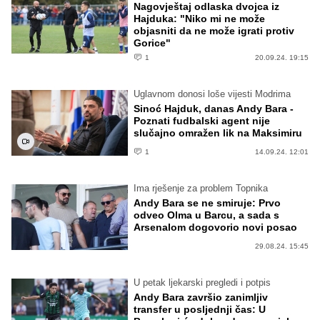
Nagovještaj odlaska dvojca iz
Hajduka: "Niko mi ne može
objasniti da ne može igrati protiv
Gorice"
1
20.09.24. 19:15
Uglavnom donosi loše vijesti Modrima
Sinoć Hajduk, danas Andy Bara -
Poznati fudbalski agent nije
slučajno omražen lik na Maksimiru
1
14.09.24. 12:01
Ima rješenje za problem Topnika
Andy Bara se ne smiruje: Prvo
odveo Olma u Barcu, a sada s
Arsenalom dogovorio novi posao
29.08.24. 15:45
U petak ljekarski pregledi i potpis
Andy Bara završio zanimljiv
transfer u posljednji čas: U