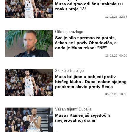
Musa odigrao odličnu utakmicu u
znaku broja 13!
13.02.26. 22:34
Otkrio je razloge
Sve je bilo spremno za potpis,
čekao se i poziv Obradovića, a
onda je Musa rekao: "NE"
13.02.26. 00:20
27. kolo Eurolige
Musa briljirao u pobjedi protiv
bivšeg kluba - Dubai nakon sjajnog
preokreta slavio protiv Reala
05.02.26. 18:58
Važan trijumf Dubaija
Musa i Kamenjaš svjedočili
nevjerovatnoj drami