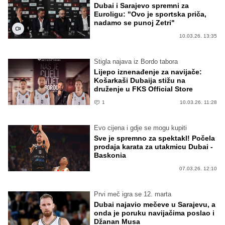
Dubai i Sarajevo spremni za
Euroligu: "Ovo je sportska priča,
nadamo se punoj Zetri"
10.03.26. 13:35
Stigla najava iz Bordo tabora
Lijepo iznenađenje za navijače:
Košarkaši Dubaija stižu na
druženje u FKS Official Store
1
10.03.26. 11:28
Evo cijena i gdje se mogu kupiti
Sve je spremno za spektakl! Počela
prodaja karata za utakmicu Dubai -
Baskonia
07.03.26. 12:10
Prvi meč igra se 12. marta
Dubai najavio mečeve u Sarajevu, a
onda je poruku navijačima poslao i
Džanan Musa