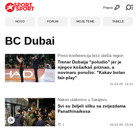
Prijava
Otvori profi
Ot
NOVO
FORUM
MOJE TEME
TABELE
BC Dubai
Press-konferencija brzo obišla region
Trener Dubaija "poludio" jer je
njegov košarkaš priznao, a
novinaru poručio: "Kakav bolan
fair-play"
31.03.26. 14:22
Nakon utakmice u Sarajevu
Svi su željeli sliku sa zvijezdama
Panathinaikosa
1
24.03.26. 23:04