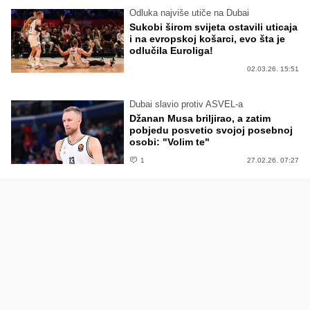
Odluka najviše utiče na Dubai
Sukobi širom svijeta ostavili uticaja
i na evropskoj košarci, evo šta je
odlučila Euroliga!
02.03.26. 15:51
Dubai slavio protiv ASVEL-a
Džanan Musa briljirao, a zatim
pobjedu posvetio svojoj posebnoj
osobi: "Volim te"
1
27.02.26. 07:27