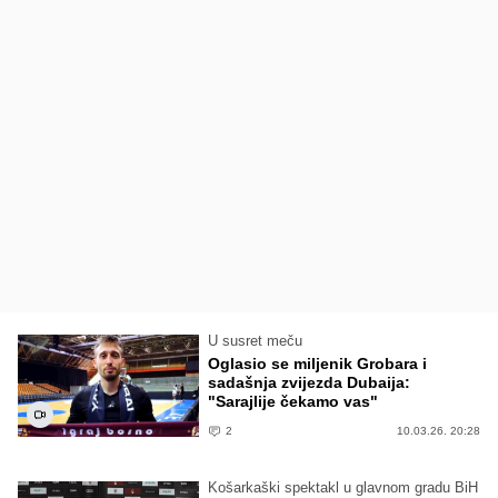
U susret meču
Oglasio se miljenik Grobara i
sadašnja zvijezda Dubaija:
"Sarajlije čekamo vas"
2
10.03.26. 20:28
Košarkaški spektakl u glavnom gradu BiH