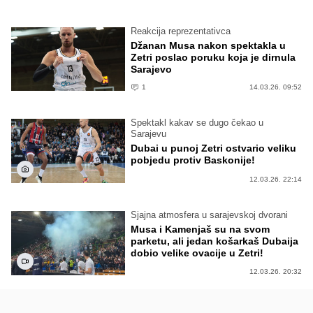
Reakcija reprezentativca
Džanan Musa nakon spektakla u
Zetri poslao poruku koja je dirnula
Sarajevo
1
14.03.26. 09:52
Spektakl kakav se dugo čekao u
Sarajevu
Dubai u punoj Zetri ostvario veliku
pobjedu protiv Baskonije!
12.03.26. 22:14
Sjajna atmosfera u sarajevskoj dvorani
Musa i Kamenjaš su na svom
parketu, ali jedan košarkaš Dubaija
dobio velike ovacije u Zetri!
12.03.26. 20:32