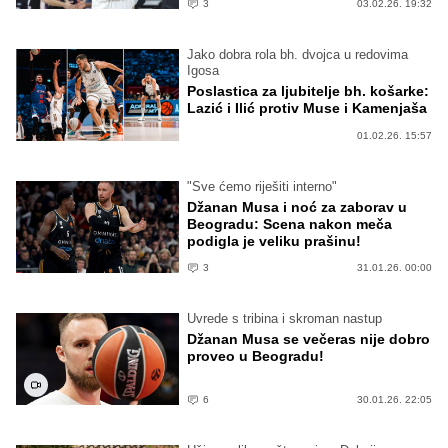
3
03.02.26. 19:32
Jako dobra rola bh. dvojca u redovima
Igosa
Poslastica za ljubitelje bh. košarke:
Lazić i Ilić protiv Muse i Kamenjaša
01.02.26. 15:57
"Sve ćemo riješiti interno"
Džanan Musa i noć za zaborav u
Beogradu: Scena nakon meča
podigla je veliku prašinu!
3
31.01.26. 00:00
Uvrede s tribina i skroman nastup
Džanan Musa se večeras nije dobro
proveo u Beogradu!
6
30.01.26. 22:05