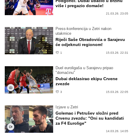
Podgorici: Dubai ubacio u brzinu
više i pregazio domaće!
21.03.26. 23:05
Press-konferencija u Zetri nakon
utakmice
Riječi Saše Obradovića o Sarajevu
će odjeknuti regionom!
1
15.03.26. 22:31
Duel euroligaša u Sarajevu pripao
"domaćinu"
Dubai deklasirao ekipu Crvene
zvezde
3
15.03.26. 22:05
Izjave u Zetri
Golemac i Petrušev složni pred
Crvenu zvezdu: "Oni su kandidati
za F4 Eurolige"
14.03.26. 14:05