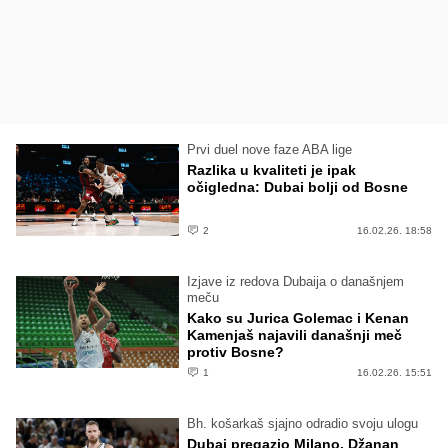
Prvi duel nove faze ABA lige
Razlika u kvaliteti je ipak
očigledna: Dubai bolji od Bosne
2
16.02.26. 18:58
Izjave iz redova Dubaija o današnjem
meču
Kako su Jurica Golemac i Kenan
Kamenjaš najavili današnji meč
protiv Bosne?
1
16.02.26. 15:51
Bh. košarkaš sjajno odradio svoju ulogu
Dubai pregazio Milano, Džanan