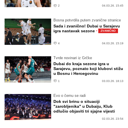
2
04.03.26. 15:45
Bosna potvrdila putem zvanične stranice
Sada i zvanično! Dubai u Sarajevu
·
igra nastavak sezone
ZVANIČNO
4
04.03.26. 15:19
Tvrde novinari iz Grčke
Dubai do kraja sezone igra u
Sarajevu, poznato koji klubovi stižu
u Bosnu i Hercegovinu
1
03.03.26. 18:13
Evo o čemu se radi
Dok svi brinu o situaciji
"zarobljenika" u Dubaiju, Klub
odlučio objaviti tri sjajne vijesti
02.03.26. 23:54