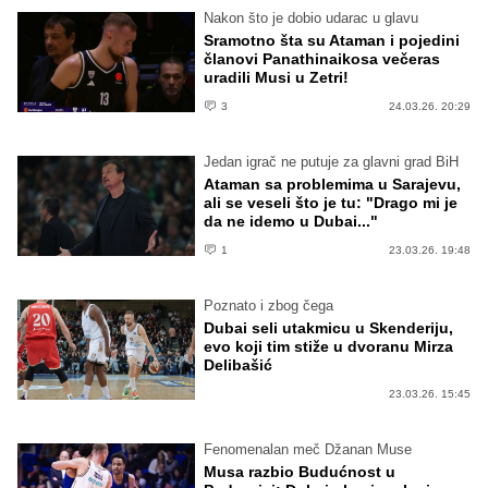
Nakon što je dobio udarac u glavu
Sramotno šta su Ataman i pojedini
članovi Panathinaikosa večeras
uradili Musi u Zetri!
3
24.03.26. 20:29
Jedan igrač ne putuje za glavni grad BiH
Ataman sa problemima u Sarajevu,
ali se veseli što je tu: "Drago mi je
da ne idemo u Dubai..."
1
23.03.26. 19:48
Poznato i zbog čega
Dubai seli utakmicu u Skenderiju,
evo koji tim stiže u dvoranu Mirza
Delibašić
23.03.26. 15:45
Fenomenalan meč Džanan Muse
Musa razbio Budućnost u