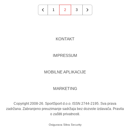
1
2
3
Previous
Next
KONTAKT
IMPRESSUM
MOBILNE APLIKACIJE
MARKETING
Copyright 2008-26. SportSport d.o.o. ISSN 2744-2195. Sva prava
zadržana. Zabranjeno preuzimanje sadržaja bez dozvole izdavača.
Pravila
o zaštiti privatnosti.
Osigurava
Sikra Security