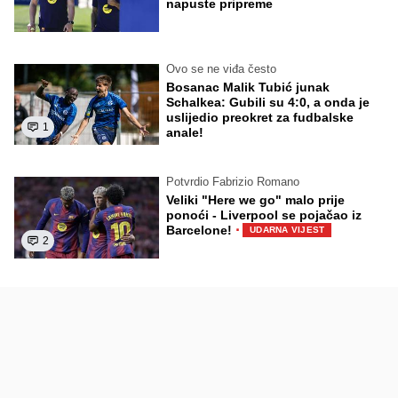
napuste pripreme
Ovo se ne viđa često
Bosanac Malik Tubić junak
Schalkea: Gubili su 4:0, a onda je
uslijedio preokret za fudbalske
1
anale!
Potvrdio Fabrizio Romano
Veliki "Here we go" malo prije
ponoći - Liverpool se pojačao iz
·
Barcelone!
UDARNA VIJEST
2