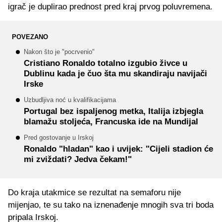
igrač je duplirao prednost pred kraj prvog poluvremena.
POVEZANO
Nakon što je "pocrvenio"
Cristiano Ronaldo totalno izgubio živce u
Dublinu kada je čuo šta mu skandiraju navijači
Irske
Uzbudljiva noć u kvalifikacijama
Portugal bez ispaljenog metka, Italija izbjegla
blamažu stoljeća, Francuska ide na Mundijal
Pred gostovanje u Irskoj
Ronaldo "hladan" kao i uvijek: "Cijeli stadion će
mi zviždati? Jedva čekam!"
Do kraja utakmice se rezultat na semaforu nije
mijenjao, te su tako na iznenađenje mnogih sva tri boda
pripala Irskoj.