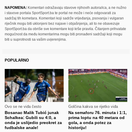
NAPOMENA:
Komentari odražavaju stavove njihovih autora/ica, a ne nužno
i stavove portala SportSport.ba te portal ne može i neće odgovarati za
sadržaj tih kometara. Komentari koji sadrže vrijeđanja, psovanja i vulgaran
riječnik mogu biti uklonjeni bez najave i objašnjenja, ali to ne obavezuje
SportSport.ba da obriše sve komentare koji krše pravila. Čitanjem prihvatate
mogućnost da među komentarima mogu biti pronađeni sadržaji koji mogu
biti u suprotnosti sa vašim uvjerenjima.
POPULARNO
Ovo se ne viđa često
Golčina kakva se rijetko viđa
Bosanac Malik Tubić junak
Na semaforu 76. minuta i 1:1,
Schalkea: Gubili su 4:0, a
prima loptu na 40 metara od
onda je uslijedio preokret za
gola, a onda potez za
fudbalske anale!
historiju!