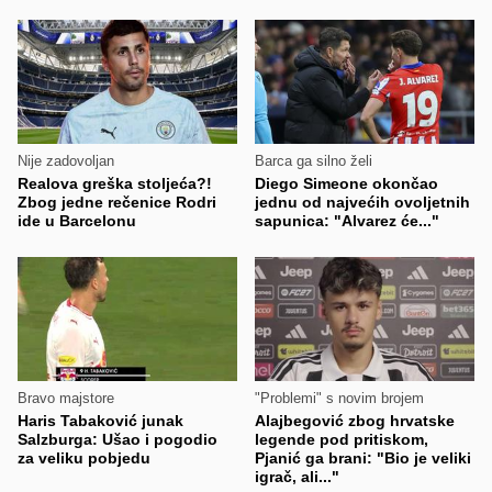
Nije zadovoljan
Barca ga silno želi
Realova greška stoljeća?!
Diego Simeone okončao
Zbog jedne rečenice Rodri
jednu od najvećih ovoljetnih
ide u Barcelonu
sapunica: "Alvarez će..."
Bravo majstore
"Problemi" s novim brojem
Haris Tabaković junak
Alajbegović zbog hrvatske
Salzburga: Ušao i pogodio
legende pod pritiskom,
za veliku pobjedu
Pjanić ga brani: "Bio je veliki
igrač, ali..."