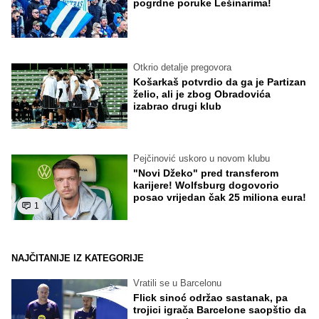
pogrdne poruke Lešinarima!
Otkrio detalje pregovora
Košarkaš potvrdio da ga je Partizan
želio, ali je zbog Obradovića
izabrao drugi klub
Pejčinović uskoro u novom klubu
"Novi Džeko" pred transferom
karijere! Wolfsburg dogovorio
posao vrijedan čak 25 miliona eura!
1
NAJČITANIJE IZ KATEGORIJE
Vratili se u Barcelonu
Flick sinoć održao sastanak, pa
trojici igrača Barcelone saopštio da