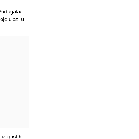
Portugalac
koje ulazi u
 iz gustih