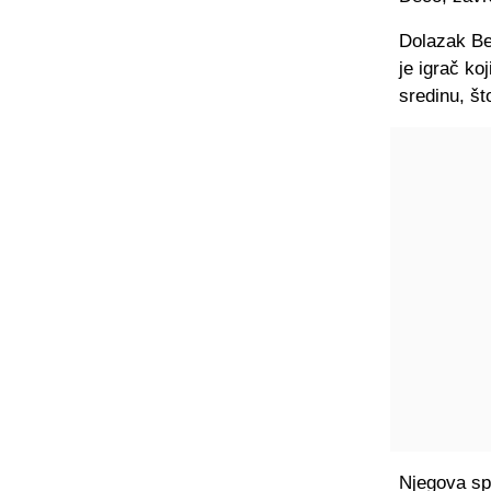
Dolazak Be
je igrač koj
sredinu, št
Njegova spo