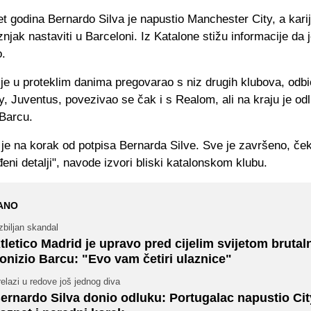
 godina Bernardo Silva je napustio Manchester City, a karij
znjak nastaviti u Barceloni. Iz Katalone stižu informacije da 
.
je u proteklim danima pregovarao s niz drugih klubova, odbi
, Juventus, povezivao se čak i s Realom, ali na kraju je od
 Barcu.
je na korak od potpisa Bernarda Silve. Sve je završeno, če
ni detalji", navode izvori bliski katalonskom klubu.
ANO
biljan skandal
tletico Madrid je upravo pred cijelim svijetom brutal
onizio Barcu: "Evo vam četiri ulaznice"
elazi u redove još jednog diva
ernardo Silva donio odluku: Portugalac napustio Cit