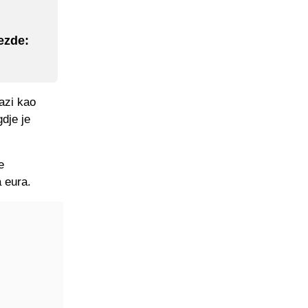
ezde:
azi kao
dje je
e
 eura.