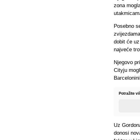
zona mogla 
utakmicama
Posebno se
zvijezdama
dobit će uz
najveće tro
Njegovo pri
Cityju mogl
Barcelonini
Potražite vi
Uz Gordona 
donosi nova