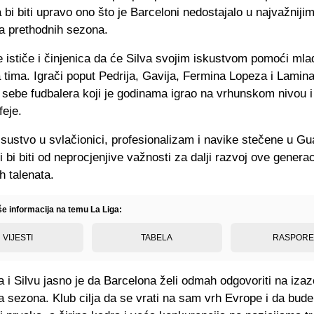
bi biti upravo ono što je Barceloni nedostajalo u najvažniji
 prethodnih sezona.
 ističe i činjenica da će Silva svojim iskustvom pomoći mla
 tima. Igrači poput Pedrija, Gavija, Fermina Lopeza i Lamin
 sebe fudbalera koji je godinama igrao na vrhunskom nivou 
feje.
sustvo u svlačionici, profesionalizam i navike stečene u Gu
i bi biti od neprocjenjive važnosti za dalji razvoj ove generac
h talenata.
še informacija na temu La Liga:
VIJESTI
TABELA
RASPOR
i Silvu jasno je da Barcelona želi odmah odgovoriti na iza
 sezona. Klub cilja da se vrati na sam vrh Evrope i da bude