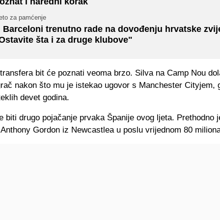
oznat i naredni korak
jeto za pamćenje
 Barceloni trenutno rade na dovođenju hrvatske zvij
Ostavite šta i za druge klubove"
 transfera bit će poznati veoma brzo. Silva na Camp Nou dol
grač nakon što mu je istekao ugovor s Manchester Cityjem, g
eklih devet godina.
 biti drugo pojačanje prvaka Španije ovog ljeta. Prethodno j
Anthony Gordon iz Newcastlea u poslu vrijednom 80 miliona