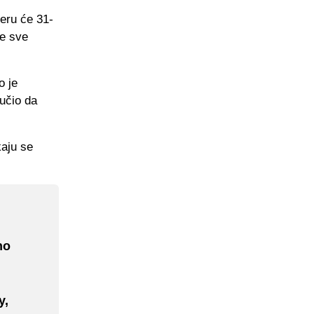
eru će 31-
je sve
o je
lučio da
kaju se
no
y,