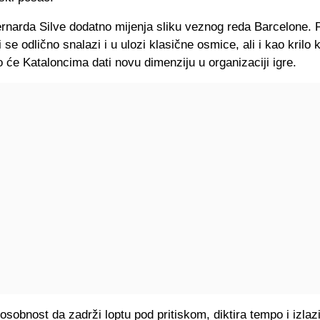
rnarda Silve dodatno mijenja sliku veznog reda Barcelone. 
i se odlično snalazi i u ulozi klasične osmice, ali i kao krilo 
o će Kataloncima dati novu dimenziju u organizaciji igre.
sobnost da zadrži loptu pod pritiskom, diktira tempo i izlazi