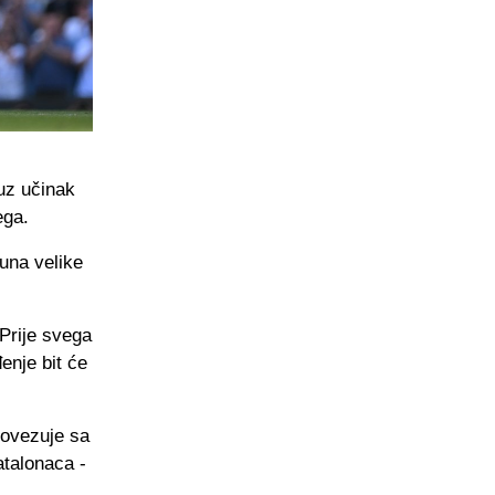
uz učinak
ega.
runa velike
Prije svega
enje bit će
povezuje sa
atalonaca -