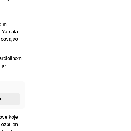
m
đim
a Yamala
i osvajao
ardiolinom
ije
ED
zove koje
 ozbiljan