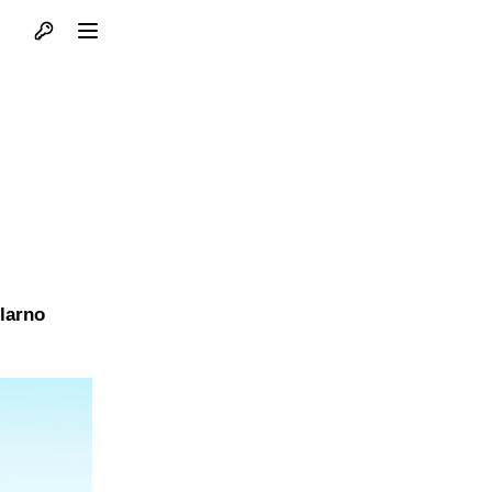
Otvori profil
Otvori meni
larno