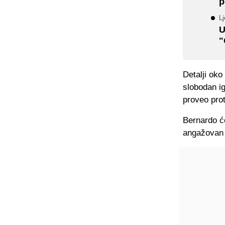
p
L
U
"
Detalji oko
slobodan i
proveo prot
Bernardo će
angažovan 