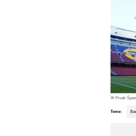
Prvak Špani
Teme:
Ba