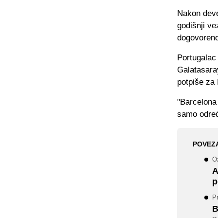
Nakon devet
godišnji ve
dogovoreno
Portugalac 
Galatasaray
potpiše za
"Barcelona 
samo određe
POVEZ
Oz
A
p
Pr
B