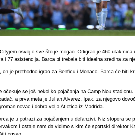
 Cityjem osvojio sve što je mogao. Odigrao je 460 utakmica 
a i 77 asistencija. Barca bi trebala biti idealna sredina za nj
 on je prethodno igrao za Benficu i Monaco. Barca će biti k
e očekuje se još nekoliko pojačanja na Camp Nou stadionu. 
padač, a prva meta je Julian Alvarez. Ipak, za njegovo dovođ
roman novac i dobra volja Atletica iz Madrida.
rca je u potrazi za pojačanjem u defanzivi. Niz stopera se 
rvakom i ostaje nam da vidimo s kim će sportski direktor K
iti posao.