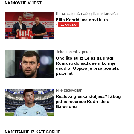
NAJNOVIJE VIJESTI
Bit će saigrač našeg Bajraktarevića
Filip Kostić ima novi klub
·
ZVANIČNO
Jako zanimljiv potez
Ono što su iz Leipziga uradili
Romanu do sada se niko nije
usudio! Objava je brzo postala
pravi hit
Nije zadovoljan
Realova greška stoljeća?! Zbog
jedne rečenice Rodri ide u
Barcelonu
NAJČITANIJE IZ KATEGORIJE