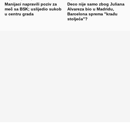
Manijaci napravili poziv za
Deco nije samo zbog Juliana
meč sa BSK; uslijedio sukob
Alvareza bio u Madridu,
u centru grada
Barcelona sprema "krađu
stoljeća"?