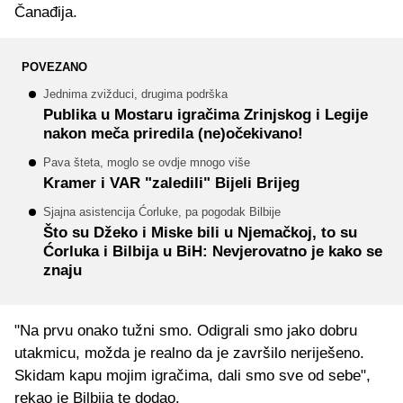
Čanađija.
POVEZANO
Jednima zvižduci, drugima podrška
Publika u Mostaru igračima Zrinjskog i Legije
nakon meča priredila (ne)očekivano!
Pava šteta, moglo se ovdje mnogo više
Kramer i VAR "zaledili" Bijeli Brijeg
Sjajna asistencija Ćorluke, pa pogodak Bilbije
Što su Džeko i Miske bili u Njemačkoj, to su
Ćorluka i Bilbija u BiH: Nevjerovatno je kako se
znaju
"Na prvu onako tužni smo. Odigrali smo jako dobru
utakmicu, možda je realno da je završilo neriješeno.
Skidam kapu mojim igračima, dali smo sve od sebe",
rekao je Bilbija te dodao.