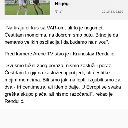
Brijeg
17
26.10.23. 22:56
"Na kraju cirkus sa VAR-om, ali to je nogomet.
Čestitam momcima, na dobrom smo putu. Bitno je da
nemamo velikih oscilacija i da budemo na nivou".
Pred kamere Arene TV stao je i Krunoslav Rendulić.
"Svi smo tužni zbog poraza, nismo zaslužili poraz.
Čestitam Legiji na zasluženoj pobjedi, ali čestitke
mojim momcima. Bili smo jaki na lopti, izgubili smo za
dva - tri centimetra, ali idemo dalje. U Evropi se svaka
greška skupo plaća, ali nismo razočarali", rekao je
Rendulić.