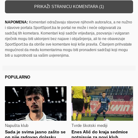
PRIKAŽI STRANICU KOMENTARA (1)
NAPOMENA:
Komentari odražavaju stavove njihovih autora/ica, a ne nužno
i stavove portala SportSport.ba te portal ne može i neće odgovarati za
sadržaj tih kometara. Komentari koji sadrže vrijeđanja, psovanja i vulgaran
riječnik mogu biti uklonjeni bez najave i objašnjenja, ali to ne obavezuje
SportSport.ba da obriše sve komentare koji krše pravila. Čitanjem prihvatate
mogućnost da među komentarima mogu biti pronađeni sadržaji koji mogu
biti u suprotnosti sa vašim uvjerenjima.
POPULARNO
Napušta klub
Tvrde škotski mediji
Sada je svima jasno zašto se
Enes Alić do kraja sedmice
on nije radovao dolasku
potpisuje za novi klub,