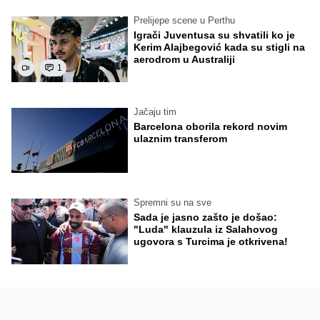
Prelijepe scene u Perthu
Igrači Juventusa su shvatili ko je
Kerim Alajbegović kada su stigli na
aerodrom u Australiji
1
Jačaju tim
Barcelona oborila rekord novim
ulaznim transferom
Spremni su na sve
Sada je jasno zašto je došao:
"Luda" klauzula iz Salahovog
ugovora s Turcima je otkrivena!