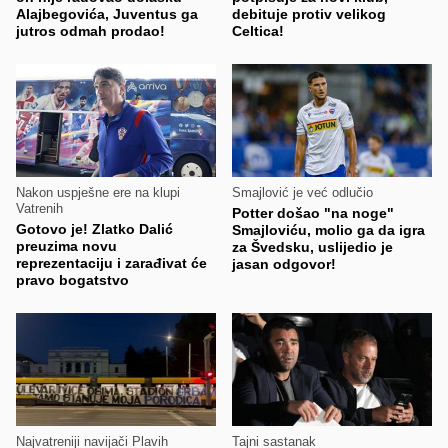
Alajbegovića, Juventus ga
debituje protiv velikog
jutros odmah prodao!
Celtica!
Nakon uspješne ere na klupi
Smajlović je već odlučio
Vatrenih
Potter došao "na noge"
Gotovo je! Zlatko Dalić
Smajloviću, molio ga da igra
preuzima novu
za Švedsku, uslijedio je
reprezentaciju i zarađivat će
jasan odgovor!
pravo bogatstvo
Najvatreniji navijači Plavih
Tajni sastanak