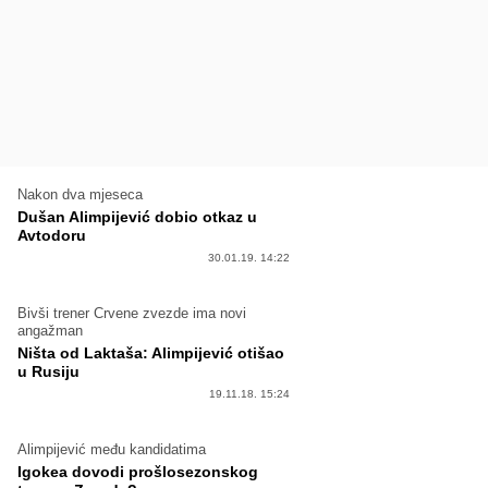
Nakon dva mjeseca
Dušan Alimpijević dobio otkaz u
Avtodoru
30.01.19. 14:22
Bivši trener Crvene zvezde ima novi
angažman
Ništa od Laktaša: Alimpijević otišao
u Rusiju
19.11.18. 15:24
Alimpijević među kandidatima
Igokea dovodi prošlosezonskog