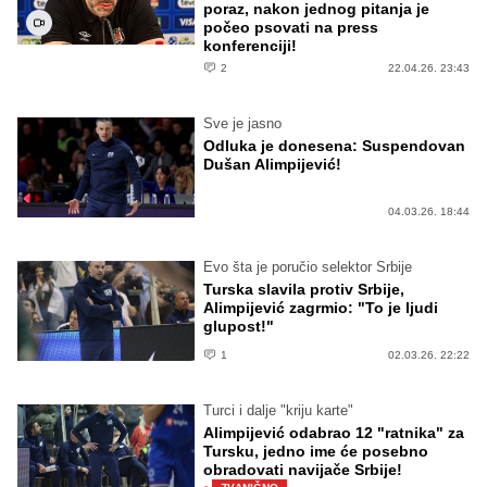
poraz, nakon jednog pitanja je
počeo psovati na press
konferenciji!
2
22.04.26. 23:43
Sve je jasno
Odluka je donesena: Suspendovan
Dušan Alimpijević!
04.03.26. 18:44
Evo šta je poručio selektor Srbije
Turska slavila protiv Srbije,
Alimpijević zagrmio: "To je ljudi
glupost!"
1
02.03.26. 22:22
Turci i dalje "kriju karte"
Alimpijević odabrao 12 "ratnika" za
Tursku, jedno ime će posebno
obradovati navijače Srbije!