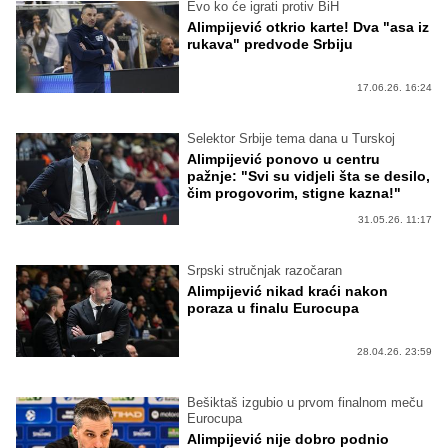
Evo ko će igrati protiv BiH
Alimpijević otkrio karte! Dva "asa iz
rukava" predvode Srbiju
17.06.26. 16:24
Selektor Srbije tema dana u Turskoj
Alimpijević ponovo u centru
pažnje: "Svi su vidjeli šta se desilo,
čim progovorim, stigne kazna!"
31.05.26. 11:17
Srpski stručnjak razočaran
Alimpijević nikad kraći nakon
poraza u finalu Eurocupa
28.04.26. 23:59
Bešiktaš izgubio u prvom finalnom meču
Eurocupa
Alimpijević nije dobro podnio