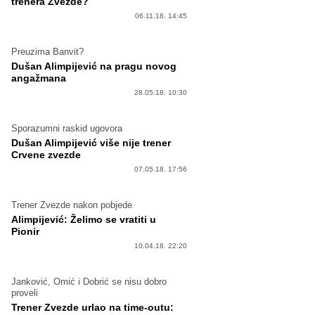
trenera Zvezde?
06.11.18. 14:45
Preuzima Banvit?
Dušan Alimpijević na pragu novog
angažmana
28.05.18. 10:30
Sporazumni raskid ugovora
Dušan Alimpijević više nije trener
Crvene zvezde
07.05.18. 17:56
Trener Zvezde nakon pobjede
Alimpijević: Želimo se vratiti u
Pionir
10.04.18. 22:20
Janković, Omić i Dobrić se nisu dobro
proveli
Trener Zvezde urlao na time-outu: