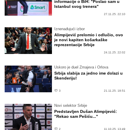
informacije o BiH: "Poslao sam u
Istanbul svog trenera"
27.11.25. 22:10
Iznenađujući izbor
Alimpijević prelomio i odlučio, ovo
je novi kapiten košarkaške
reprezentacije Srbije
24.11.25. 22:02
Uskoro je duel Zmajeva i Orlova
Srbija slabija za jedno ime dolazi u
Skenderiju!
3
21.11.25. 18:51
Novi selektor Srbije
Predstavljen Dušan Alimpijević:
"Rekao sam Pešiću..."
2
11.10.25. 13:49