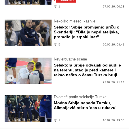
·
ZVANIČNO
1
27.02.26. 00:23
Nekoliko mjeseci kasnije
Selektor Srbije promijenio priču o
Skenderiji: "Bila je neprijateljska,
proradio je srpski inat"
5
26.02.26. 08:41
Nevjerovatne scene
Selektora Srbije odvajali od sudije
na terenu, stao je pred kamere i
rekao nešto o čemu Turska bruji
22.02.26. 21:14
Dvomeč protiv selekcije Turske
Moćna Srbija napada Tursku,
Alimpijević otkrio 'asa u rukavu'
1
16.02.26. 19:30