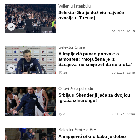
Voljen u Istanbulu
Selektor Srbije doživio najveće
ovacije u Turskoj
06.12.25. 10:15
Selektor Srbije
Alimpijević pucao pohvale o
atmosferi: "Moja žena je iz
Sarajeva, ne smije zet da se bruka"
15
30.11.25. 22:48
Orlovi žele pobjedu
Srbija u Skenderiji jača za dvojicu
igrača iz Eurolige!
3
29.11.25. 22:54
Selektor Srbije o BiH
Alimpijević otkrio kako je dobio