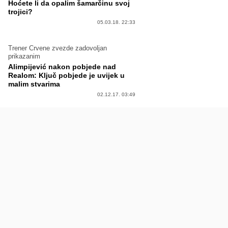
Hoćete li da opalim šamarčinu svoj
trojici?
05.03.18. 22:33
Trener Crvene zvezde zadovoljan
prikazanim
Alimpijević nakon pobjede nad
Realom: Ključ pobjede je uvijek u
malim stvarima
02.12.17. 03:49