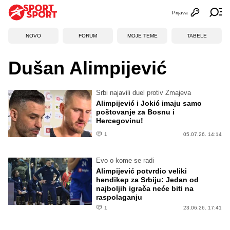
Prijava
Otvori profi
Ot
NOVO
FORUM
MOJE TEME
TABELE
Dušan Alimpijević
Srbi najavili duel protiv Zmajeva
Alimpijević i Jokić imaju samo
poštovanje za Bosnu i
Hercegovinu!
1
05.07.26. 14:14
Evo o kome se radi
Alimpijević potvrdio veliki
hendikep za Srbiju: Jedan od
najboljih igrača neće biti na
raspolaganju
1
23.06.26. 17:41