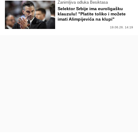
Zanimljiva odluka Besiktasa
Selektor Srbije ima euroligašku
klauzulu! "Platite toliko i možete
imati Alimpijevića na klupi"
19.06.26. 14:19