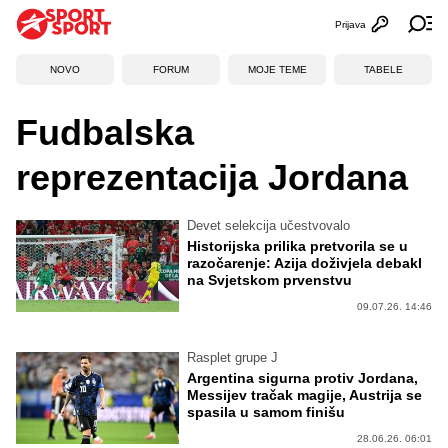
Prijava
Otvori profi
Ot
NOVO
FORUM
MOJE TEME
TABELE
Fudbalska
reprezentacija Jordana
Devet selekcija učestvovalo
Historijska prilika pretvorila se u
razočarenje: Azija doživjela debakl
na Svjetskom prvenstvu
09.07.26. 14:46
Rasplet grupe J
Argentina sigurna protiv Jordana,
Messijev tračak magije, Austrija se
spasila u samom finišu
28.06.26. 06:01