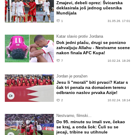
Zmajevi, debeli oprez: Švicarska
deklasirala još jednog učesnika
Mundijala
1
31.05.26. 17:01
Katar slavio protiv Jordana
Dok jedni plaču, drugi se ponizno
zahvaljuju Allahu - Nestvarne scene
nakon finala AFC Kupa!
7
10.02.24. 18:26
Jordan je poražen
Jesu li "morali" biti prvaci? Katar s
čak tri penala na domaćem terenu
odbranio naslov prvaka Azije!
2
10.02.24. 18:14
Nestvarno, filmski...
Do 95. minute su imali sve, čekao
se kraj, a onda šok: Čuli su se
jecaji, tribine su utihnule