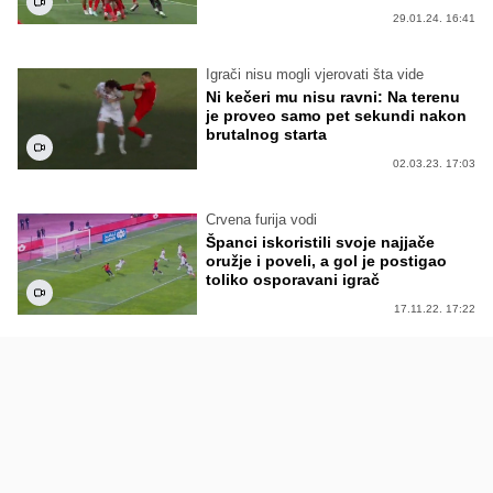
29.01.24. 16:41
Igrači nisu mogli vjerovati šta vide
Ni kečeri mu nisu ravni: Na terenu
je proveo samo pet sekundi nakon
brutalnog starta
02.03.23. 17:03
Crvena furija vodi
Španci iskoristili svoje najjače
oružje i poveli, a gol je postigao
toliko osporavani igrač
17.11.22. 17:22