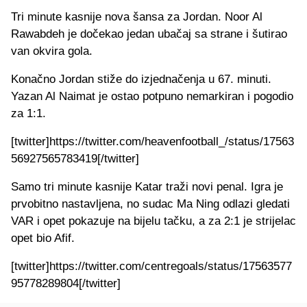
Tri minute kasnije nova šansa za Jordan. Noor Al
Rawabdeh je dočekao jedan ubačaj sa strane i šutirao
van okvira gola.
Konačno Jordan stiže do izjednačenja u 67. minuti.
Yazan Al Naimat je ostao potpuno nemarkiran i pogodio
za 1:1.
[twitter]https://twitter.com/heavenfootball_/status/17563
56927565783419[/twitter]
Samo tri minute kasnije Katar traži novi penal. Igra je
prvobitno nastavljena, no sudac Ma Ning odlazi gledati
VAR i opet pokazuje na bijelu tačku, a za 2:1 je strijelac
opet bio Afif.
[twitter]https://twitter.com/centregoals/status/17563577
95778289804[/twitter]