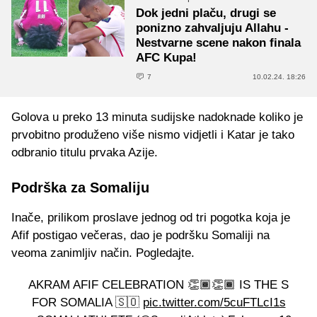
Dok jedni plaču, drugi se
ponizno zahvaljuju Allahu -
Nestvarne scene nakon finala
AFC Kupa!
7
10.02.24. 18:26
Golova u preko 13 minuta sudijske nadoknade koliko je
prvobitno produženo više nismo vidjetli i Katar je tako
odbranio titulu prvaka Azije.
Podrška za Somaliju
Inače, prilikom proslave jednog od tri pogotka koja je
Afif postigao večeras, dao je podršku Somaliji na
veoma zanimljiv način. Pogledajte.
AKRAM AFIF CELEBRATION 👏🏾👏🏾 IS THE S
FOR SOMALIA 🇸🇴
pic.twitter.com/5cuFTLcI1s