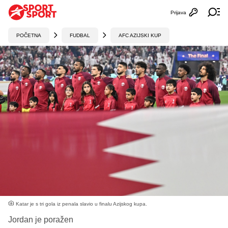
Prijava
Otvori profi
Ot
POČETNA
FUDBAL
AFC AZIJSKI KUP
Katar je s tri gola iz penala slavio u finalu Azijskog kupa.
Jordan je poražen