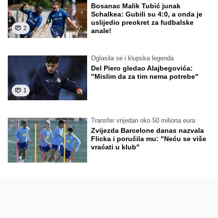
Bosanac Malik Tubić junak
Schalkea: Gubili su 4:0, a onda je
uslijedio preokret za fudbalske
2
anale!
Oglasila se i klupska legenda
Del Piero gledao Alajbegovića:
"Mislim da za tim nema potrebe"
1
Transfer vrijedan oko 50 miliona eura
Zvijezda Barcelone danas nazvala
Flicka i poručila mu: "Neću se više
vraćati u klub"