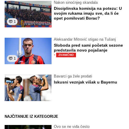
Nakon sinoćnjeg skandala
Disciplinska komisija na potezu: U
svojim rukama imaju sve, da li će
opet pomilovati Borac?
1
Aleksandar Mitrović stigao na Tušanj
Sloboda pred sami početak sezone
predstavila novo pojačanje
·
ZVANIČNO
1
Bavarci ga žele prodati
Iskusni veznjak višak u Bayernu
NAJČITANIJE IZ KATEGORIJE
Ovo se ne viđa često