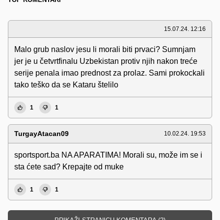
15.07.24. 12:16
Malo grub naslov jesu li morali biti prvaci? Sumnjam
jer je u četvrtfinalu Uzbekistan protiv njih nakon treće
serije penala imao prednost za prolaz. Sami prokockali
tako teško da se Kataru štelilo
1
1
TurgayAtacan09
10.02.24. 19:53
sportsport.ba NA APARATIMA! Morali su, može im se i
sta ćete sad? Krepajte od muke
1
1