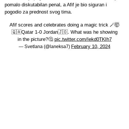
pomalo diskutabilan penal, a Afif je bio siguran i
pogodio za prednost svog tima.
Afif scores and celebrates doing a magic trick 🪄🤯
🇶🇦Qatar 1-0 Jordan🇯🇴. What was he showing
in the picture?🤔
pic.twitter.com/Iekd0TKIh7
February 10, 2024
— Svetlana (@laneksa7)