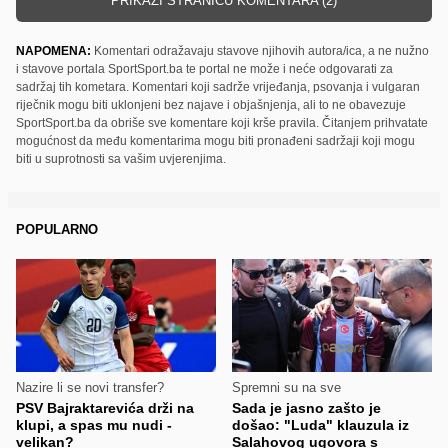
PRIKAŽI STRANICU KOMENTARA (2)
NAPOMENA:
Komentari odražavaju stavove njihovih autora/ica, a ne nužno
i stavove portala SportSport.ba te portal ne može i neće odgovarati za
sadržaj tih kometara. Komentari koji sadrže vrijeđanja, psovanja i vulgaran
riječnik mogu biti uklonjeni bez najave i objašnjenja, ali to ne obavezuje
SportSport.ba da obriše sve komentare koji krše pravila. Čitanjem prihvatate
mogućnost da među komentarima mogu biti pronađeni sadržaji koji mogu
biti u suprotnosti sa vašim uvjerenjima.
POPULARNO
Nazire li se novi transfer?
Spremni su na sve
PSV Bajraktarevića drži na
Sada je jasno zašto je
klupi, a spas mu nudi -
došao: "Luda" klauzula iz
velikan?
Salahovog ugovora s