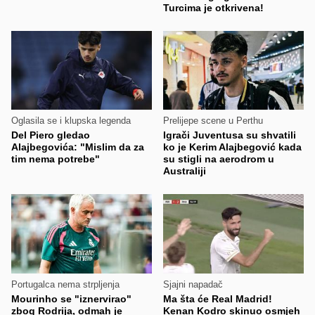
Turcima je otkrivena!
Oglasila se i klupska legenda
Prelijepe scene u Perthu
Del Piero gledao
Igrači Juventusa su shvatili
Alajbegovića: "Mislim da za
ko je Kerim Alajbegović kada
tim nema potrebe"
su stigli na aerodrom u
Australiji
Portugalca nema strpljenja
Sjajni napadač
Mourinho se "iznervirao"
Ma šta će Real Madrid!
zbog Rodrija, odmah je
Kenan Kodro skinuo osmjeh