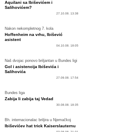
Aquilani sa Ibiševićem i
Salihovićem?
27.10.08. 13:38
Nakon nekompletnog 7. kola
Hoffenheim na vrhu, Ibišević
asistent
04.10.08. 18:05
Naš dvojac ponovo briljantan u Bundes ligi
Gol i asistencija Ibiševića i
Salihovića
27.09.08. 17:54
Bundes liga
Zabija li zabija taj Vedad
30.08.08. 18:35
Bh. internacionalac briljira u Njemačkoj
Ibiševićev hat trick Kaiserslauternu
03.08.08. 21:31