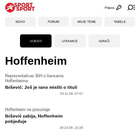
Prijava
Otvori profi
Ot
NOVO
FORUM
MOJE TEME
TABELE
VIJESTI
UTAKMICE
IGRAČI
Hoffenheim
Reprezentativac BiH o šansama
Hoffenheima
Ibišević: Još je rano misliti o tituli
03.11.08. 07:07
Hoffenheim ne posustaje
Ibišević zabija, Hoffenheim
pobjeđuje
29.10.08. 22:26