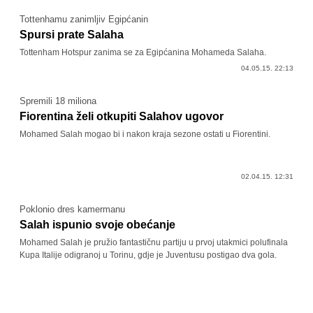
Tottenhamu zanimljiv Egipćanin
Spursi prate Salaha
Tottenham Hotspur zanima se za Egipćanina Mohameda Salaha.
04.05.15. 22:13
Spremili 18 miliona
Fiorentina želi otkupiti Salahov ugovor
Mohamed Salah mogao bi i nakon kraja sezone ostati u Fiorentini.
02.04.15. 12:31
Poklonio dres kamermanu
Salah ispunio svoje obećanje
Mohamed Salah je pružio fantastičnu partiju u prvoj utakmici polufinala
Kupa Italije odigranoj u Torinu, gdje je Juventusu postigao dva gola.