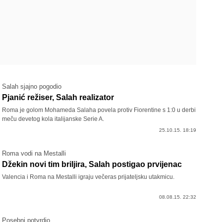
Salah sjajno pogodio
Pjanić režiser, Salah realizator
Roma je golom Mohameda Salaha povela protiv Fiorentine s 1:0 u derbi
meču devetog kola italijanske Serie A.
25.10.15. 18:19
Roma vodi na Mestalli
Džekin novi tim briljira, Salah postigao prvijenac
Valencia i Roma na Mestalli igraju večeras prijateljsku utakmicu.
08.08.15. 22:32
Posebni potvrdio