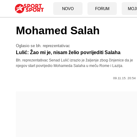
NOVO
FORUM
MOJ
Mohamed Salah
Oglasio se bh. reprezentativac
Lulić: Žao mi je, nisam želio povrijediti Salaha
Bh. reprezentativac Senad Lulić izrazio je žaljenje zbog činjenice da je
njegov start povrijedio Mohameda Salaha u meču Rome i Lazija.
09.11.15. 20:54