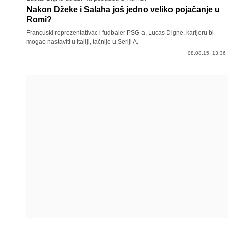
Nakon Džeke i Salaha još jedno veliko pojačanje u
Romi?
Francuski reprezentativac i fudbaler PSG-a, Lucas Digne, karijeru bi
mogao nastaviti u Italiji, tačnije u Seriji A.
08.08.15. 13:36