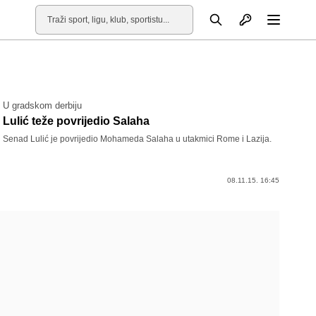
Otvori profil
Pretraga
Otvori
U gradskom derbiju
Lulić teže povrijedio Salaha
Senad Lulić je povrijedio Mohameda Salaha u utakmici Rome i Lazija.
08.11.15. 16:45