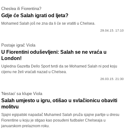
Cheslea ili Fiorentina?
Gdje će Salah igrati od ljeta?
Mohamed Salah još ne zna da li će se vratiti u Chelsea.
29.04.15. 17:10
Postaje igrač Viola
U Fiorentini oduševljeni: Salah se ne vraća u
London!
Ugledna Gazetta Dello Sport tvrdi da se Mohamed Salah ni pod koju
cijenu ne želi vraćati nazad u Chelsea.
26.03.15. 21:30
'Nestao' sa klupe Viola
Salah umjesto u igru, otišao u svlačionicu obaviti
molitvu
Sjajni egipatski napadač Muhamed Salah pruža sjajne partije u dresu
Fiorentine u koju je stigao kao posuđeni fudbaler Chelseaja u
januarskom prelaznom roku.