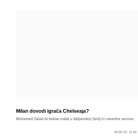
Milan dovodi igrača Chelseaja?
Mohamed Salah bi trebao ostati u italijanskoj Seriji A i naredne sezone.
18.06.15. 11:20