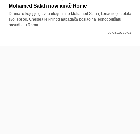
Mohamed Salah novi igrač Rome
Drama, u kojoj je glavnu ulogu imao Mohamed Salah, konačno je dobila
svoj epilog. Chelsea je krilnog napadača poslao na jednogodišnju
posudbu u Romu.
06.08.15. 20:01