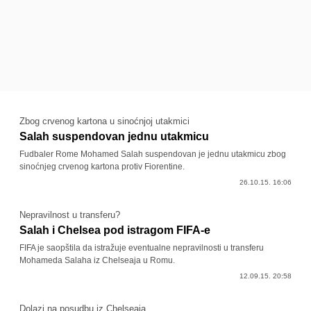
Zbog crvenog kartona u sinoćnjoj utakmici
Salah suspendovan jednu utakmicu
Fudbaler Rome Mohamed Salah suspendovan je jednu utakmicu zbog
sinoćnjeg crvenog kartona protiv Fiorentine.
26.10.15. 16:06
Nepravilnost u transferu?
Salah i Chelsea pod istragom FIFA-e
FIFA je saopštila da istražuje eventualne nepravilnosti u transferu
Mohameda Salaha iz Chelseaja u Romu.
12.09.15. 20:58
Dolazi na posudbu iz Chelseaja