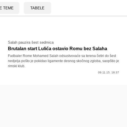
E TEME
TABELE
Salah pauzira šest sedmica
Brutalan start Lulića ostavio Romu bez Salaha
Fudbaler Rome Mohamed Salah odsustvovaće sa terena četiri do šest
nedjelja pošto je pokidao ligamente desnog skočnog zgloba, saopštio je
rimski klub.
09.11.15. 18:37