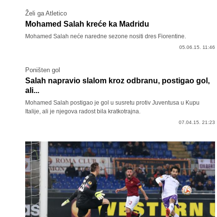
Želi ga Atletico
Mohamed Salah kreće ka Madridu
Mohamed Salah neće naredne sezone nositi dres Fiorentine.
05.06.15. 11:46
Poništen gol
Salah napravio slalom kroz odbranu, postigao gol,
ali...
Mohamed Salah postigao je gol u susretu protiv Juventusa u Kupu
Italije, ali je njegova radost bila kratkotrajna.
07.04.15. 21:23