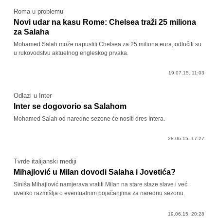
Roma u problemu
Novi udar na kasu Rome: Chelsea traži 25 miliona
za Salaha
Mohamed Salah može napustiti Chelsea za 25 miliona eura, odlučili su
u rukovodstvu aktuelnog engleskog prvaka.
19.07.15. 11:03
Odlazi u Inter
Inter se dogovorio sa Salahom
Mohamed Salah od naredne sezone će nositi dres Intera.
28.06.15. 17:27
Tvrde italijanski mediji
Mihajlović u Milan dovodi Salaha i Jovetića?
Siniša Mihajlović namjerava vratiti Milan na stare staze slave i već
uveliko razmišlja o eventualnim pojačanjima za narednu sezonu.
19.06.15. 20:28