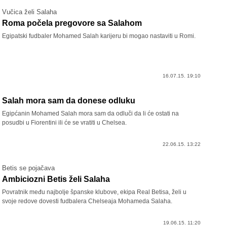
Vučica želi Salaha
Roma počela pregovore sa Salahom
Egipatski fudbaler Mohamed Salah karijeru bi mogao nastaviti u Romi.
16.07.15. 19:10
Salah mora sam da donese odluku
Egipćanin Mohamed Salah mora sam da odluči da li će ostati na
posudbi u Fiorentini ili će se vratiti u Chelsea.
22.06.15. 13:22
Betis se pojačava
Ambiciozni Betis želi Salaha
Povratnik među najbolje španske klubove, ekipa Real Betisa, želi u
svoje redove dovesti fudbalera Chelseaja Mohameda Salaha.
19.06.15. 11:20