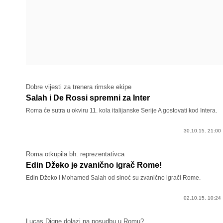
Dobre vijesti za trenera rimske ekipe
Salah i De Rossi spremni za Inter
Roma će sutra u okviru 11. kola italijanske Serije A gostovati kod Intera.
30.10.15. 21:00
Roma otkupila bh. reprezentativca
Edin Džeko je zvanično igrač Rome!
Edin Džeko i Mohamed Salah od sinoć su zvanično igrači Rome.
02.10.15. 10:24
Lucas Digne dolazi na posudbu u Romu?