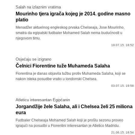
Salah na izlaznim vratima
Mourinho tjera igrača kojeg je 2014. godine masno
platio
Menadžer aktuelnog engleskog prvaka Chelseaja, Jose Mourinho,
smatra da egipatski fudbaler Mohamed Salah nema budućnosti u
njegovom timu.
19.07.15. 18:52
Osjećaju se izigrano
Čelnici Fiorentine tuže Muhameda Salaha
Fiorentina je danas objavila tužbu protiv Muhameda Salaha, koji se
nakon isteka posudbe vratio u londonski Chelsea.
03.07.15. 19:58
Atleticu interesantan Egipćanin
Jorgandžije žele Salaha, ali i Chelsea želi 25 miliona
eura
Fudbaler Chelseaja Mohamed Salah koji je prošlu sezonu proveo
igrajući na posudbi u Fiorentini interesantan je Atletico Madridu.
21.06.15. 18:54