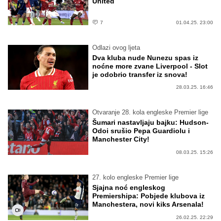
United
7
01.04.25. 23:00
Odlazi ovog ljeta
Dva kluba nude Nunezu spas iz
noćne more zvane Liverpool - Slot
je odobrio transfer iz snova!
28.03.25. 16:46
Otvaranje 28. kola engleske Premier lige
Šumari nastavljaju bajku: Hudson-
Odoi srušio Pepa Guardiolu i
Manchester City!
08.03.25. 15:26
27. kolo engleske Premier lige
Sjajna noć engleskog
Premiershipa: Pobjede klubova iz
Manchestera, novi kiks Arsenala!
26.02.25. 22:29