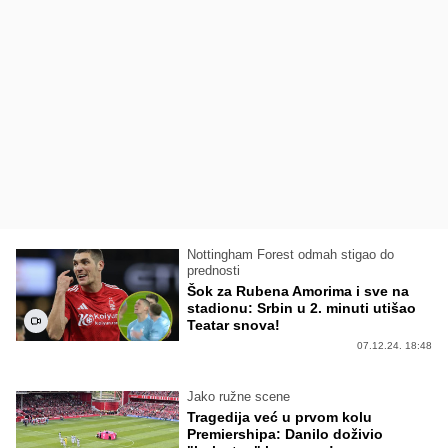
Nottingham Forest odmah stigao do
prednosti
Šok za Rubena Amorima i sve na
stadionu: Srbin u 2. minuti utišao
Teatar snova!
07.12.24. 18:48
Jako ružne scene
Tragedija već u prvom kolu
Premiershipa: Danilo doživio