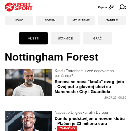
Prijava
Otvori profi
Ot
NOVO
FORUM
MOJE TEME
TABELE
VIJESTI
UTAKMICE
IGRAČI
Nottingham Forest
Kradu Tottenhamu već dogovoreno
pojačanje?
Sprema se nova "krađa" ovog ljeta
- Ovaj put u glavnoj ulozi su
Manchester City i Guardiola
20.07.25. 08:16
Napustio Englesku, ali i Evropu
Danilo predstavljen u novom klubu
- Plaćen je 23 miliona eura
·
ZVANIČNO