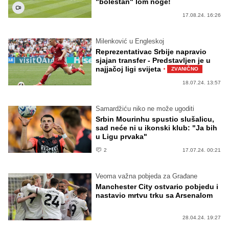
"bolestan" lom noge!
17.08.24. 16:26
Milenković u Engleskoj
Reprezentativac Srbije napravio
sjajan transfer - Predstavljen je u
·
najjačoj ligi svijeta
ZVANIČNO
18.07.24. 13:57
Samardžiću niko ne može ugoditi
Srbin Mourinhu spustio slušalicu,
sad neće ni u ikonski klub: "Ja bih
u Ligu prvaka"
2
17.07.24. 00:21
Veoma važna pobjeda za Građane
Manchester City ostvario pobjedu i
nastavio mrtvu trku sa Arsenalom
28.04.24. 19:27