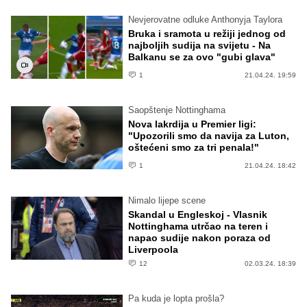
Nevjerovatne odluke Anthonyja Taylora
Bruka i sramota u režiji jednog od
najboljih sudija na svijetu - Na
Balkanu se za ovo "gubi glava"
1
21.04.24. 19:59
Saopštenje Nottinghama
Nova lakrdija u Premier ligi:
"Upozorili smo da navija za Luton,
oštećeni smo za tri penala!"
1
21.04.24. 18:42
Nimalo lijepe scene
Skandal u Engleskoj - Vlasnik
Nottinghama utrčao na teren i
napao sudije nakon poraza od
Liverpoola
12
02.03.24. 18:39
Pa kuda je lopta prošla?