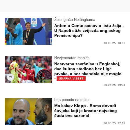
Žele igrača Nottinghama
Antonio Conte sastavio listu želja -
U Napoli stiže zvijezda engleskog
Premiershipa?
18.06.25. 10:02
Nevjerovatan rasplet
Nestvarna završnica u Engleskoj,
dva kultna stadiona bez Lige
prvaka, a bez skandala nije moglo
·
UDARNA VIJEST
25.05.25. 19:01
Ima ponudu na stolu
Ma kakav Klopp - Roma dovodi
čovjeka koji je kreator najvećeg
čuda ove sezone!
20.05.25. 17:12