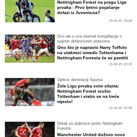
Nottingham Forest na pragu Lige
prvaka - Prvo ljetno pojačanje
dolazi iz Juventusa?
25.04.25. 18:28
Ovo ide u sve internet komplilacije o
sjajnim defanzivnim potezima
Ono što je napravio Harry Toffolo
na utakmici između Tottenhama i
Nottingham Forresta će se pamtiti
21.04.25. 23:33
Uprkos dominaciji Spursa
Žele Ligu prvaka svim silama:
Nottingham Forest srušio
Tottenham i vratio se na treće
mjesto!
21.04.25. 22:58
Detalj sa utakmice protiv Nottingham
Foresta
Manchester United doživio novo