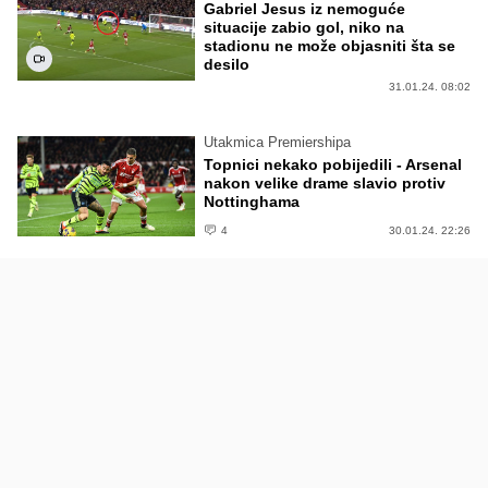
Gabriel Jesus iz nemoguće
situacije zabio gol, niko na
stadionu ne može objasniti šta se
desilo
31.01.24. 08:02
Utakmica Premiershipa
Topnici nekako pobijedili - Arsenal
nakon velike drame slavio protiv
Nottinghama
4
30.01.24. 22:26