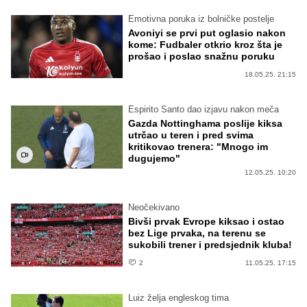
Emotivna poruka iz bolničke postelje
Avoniyi se prvi put oglasio nakon
kome: Fudbaler otkrio kroz šta je
prošao i poslao snažnu poruku
18.05.25. 21:15
Espirito Santo dao izjavu nakon meča
Gazda Nottinghama poslije kiksa
utrčao u teren i pred svima
kritikovao trenera: "Mnogo im
dugujemo"
12.05.25. 10:20
Neočekivano
Bivši prvak Evrope kiksao i ostao
bez Lige prvaka, na terenu se
sukobili trener i predsjednik kluba!
2
11.05.25. 17:15
Luiz želja engleskog tima