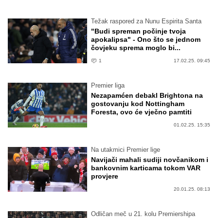
Težak raspored za Nunu Espirita Santa
"Budi spreman počinje tvoja
apokalipsa" - Ono što se jednom
čovjeku sprema moglo bi...
1
17.02.25. 09:45
Premier liga
Nezapamćen debakl Brightona na
gostovanju kod Nottingham
Foresta, ovo će vječno pamtiti
01.02.25. 15:35
Na utakmici Premier lige
Navijači mahali sudiji novčanikom i
bankovnim karticama tokom VAR
provjere
20.01.25. 08:13
Odličan meč u 21. kolu Premiershipa