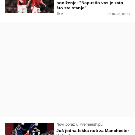
poniženje: "Napustio vas je zato
što ste s*anje"
2
02.04.25. 08:51
Novi poraz u Premiershipu
Još jedna teška noć za Manchester