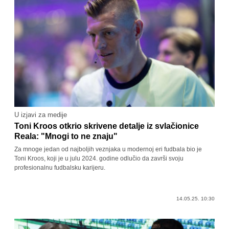
U izjavi za medije
Toni Kroos otkrio skrivene detalje iz svlačionice
Reala: "Mnogi to ne znaju"
Za mnoge jedan od najboljih veznjaka u modernoj eri fudbala bio je
Toni Kroos, koji je u julu 2024. godine odlučio da završi svoju
profesionalnu fudbalsku karijeru.
14.05.25. 10:30