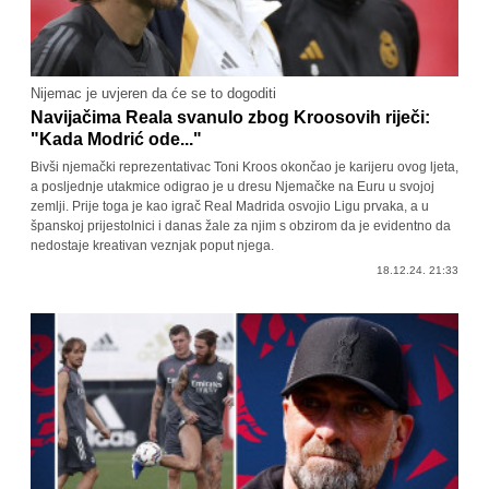
Nijemac je uvjeren da će se to dogoditi
Navijačima Reala svanulo zbog Kroosovih riječi:
"Kada Modrić ode..."
Bivši njemački reprezentativac Toni Kroos okončao je karijeru ovog ljeta,
a posljednje utakmice odigrao je u dresu Njemačke na Euru u svojoj
zemlji. Prije toga je kao igrač Real Madrida osvojio Ligu prvaka, a u
španskoj prijestolnici i danas žale za njim s obzirom da je evidentno da
nedostaje kreativan veznjak poput njega.
18.12.24. 21:33