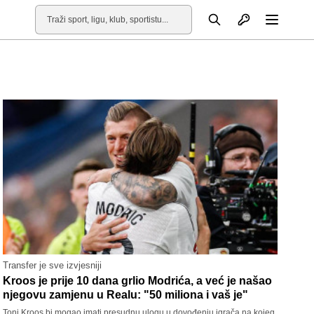
Otvori profil
Pretraga
Otvori
Transfer je sve izvjesniji
Kroos je prije 10 dana grlio Modrića, a već je našao
njegovu zamjenu u Realu: "50 miliona i vaš je"
Toni Kroos bi mogao imati presudnu ulogu u dovođenju igrača na kojeg