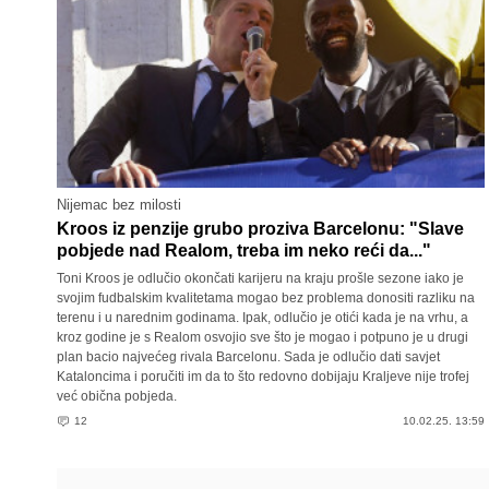
Nijemac bez milosti
Kroos iz penzije grubo proziva Barcelonu: "Slave
pobjede nad Realom, treba im neko reći da..."
Toni Kroos je odlučio okončati karijeru na kraju prošle sezone iako je
svojim fudbalskim kvalitetama mogao bez problema donositi razliku na
terenu i u narednim godinama. Ipak, odlučio je otići kada je na vrhu, a
kroz godine je s Realom osvojio sve što je mogao i potpuno je u drugi
plan bacio najvećeg rivala Barcelonu. Sada je odlučio dati savjet
Kataloncima i poručiti im da to što redovno dobijaju Kraljeve nije trofej
već obična pobjeda.
12
10.02.25. 13:59