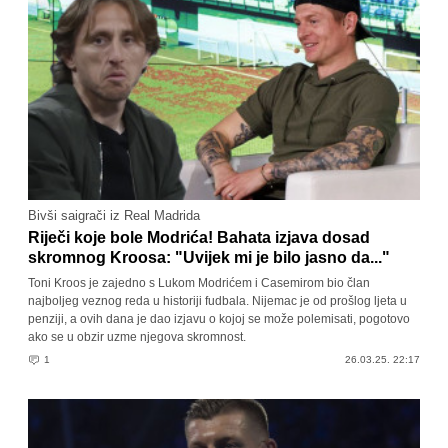
Bivši saigrači iz Real Madrida
Riječi koje bole Modrića! Bahata izjava dosad
skromnog Kroosa: "Uvijek mi je bilo jasno da..."
Toni Kroos je zajedno s Lukom Modrićem i Casemirom bio član
najboljeg veznog reda u historiji fudbala. Nijemac je od prošlog ljeta u
penziji, a ovih dana je dao izjavu o kojoj se može polemisati, pogotovo
ako se u obzir uzme njegova skromnost.
1
26.03.25. 22:17