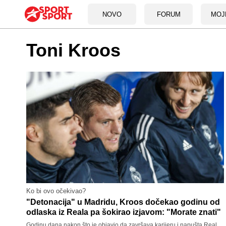
NOVO
FORUM
MOJ
Toni Kroos
Ko bi ovo očekivao?
"Detonacija" u Madridu, Kroos dočekao godinu od
odlaska iz Reala pa šokirao izjavom: "Morate znati"
Godinu dana nakon što je objavio da završava karijeru i napušta Real