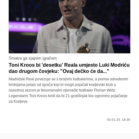
Smatra ga sjajnim igračem
Toni Kroos bi 'desetku' Reala umjesto Luki Modriću
dao drugom čovjeku: "Ovaj dečko će da..."
Madridski Real povezuje se s brojnim fudbalerima, a prema određenim
tvrdnjama jedan od igrača koji bi mogli pojačati kraljevski klub u
narednoj sezoni je fenomenalni njemački fudbaler Florian Wirtz.
Legendarni Toni Kroos tvrdi da bi 21-godišnjak bio ogromno pojačanje
za Kraljeve.
03.01.25. 18:30