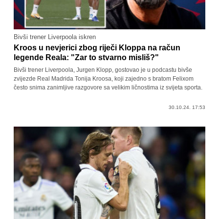
Bivši trener Liverpoola iskren
Kroos u nevjerici zbog riječi Kloppa na račun
legende Reala: "Zar to stvarno misliš?"
Bivši trener Liverpoola, Jurgen Klopp, gostovao je u podcastu bivše
zvijezde Real Madrida Tonija Kroosa, koji zajedno s bratom Felixom
često snima zanimljive razgovore sa velikim ličnostima iz svijeta sporta.
30.10.24. 17:53