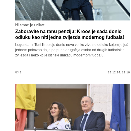
Nijemac je unikat
Zaboravite na ranu penziju: Kroos je sada donio
odluku kao niti jedna zvijezda modernog fudbala!
Legendarni Toni Kroos je donio novu veliku životnu odluku kojom je još
jednom pokazao da je potpuno drugačija osoba od drugih fudbalskih
zvijezda i neko ko je istinski unikat u modernom fudbalu.
1
19.12.24. 13:16