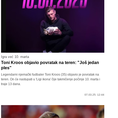
Igra već 10. marta
Toni Kroos objavio povratak na teren: "Još jedan
ples"
Legendarni njemački fudbaler Toni Kroos (35) objavio je povratak na
teren. On će nastupati u 'Ligi ikona' čije takmičenje počinje 10. marta i
traje 13 dana.
07.03.25. 12:44