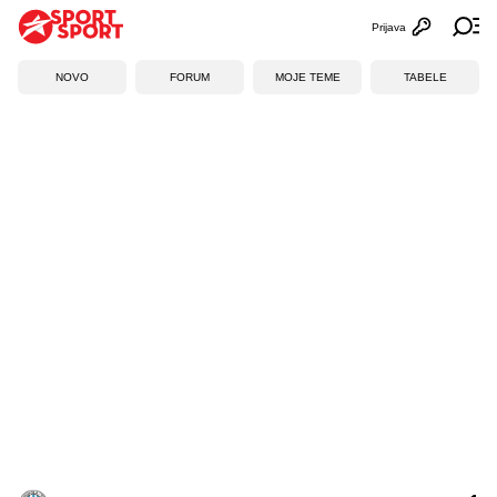
Prijava
Otvori profi
Ot
NOVO
FORUM
MOJE TEME
TABELE