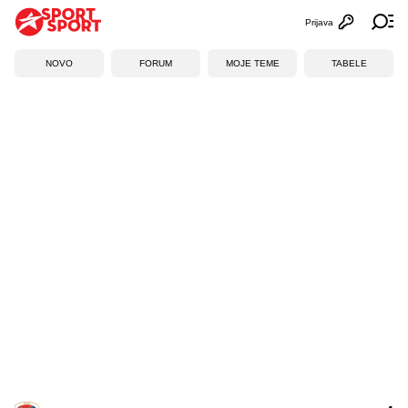
Prijava
Otvori profi
Ot
NOVO
FORUM
MOJE TEME
TABELE