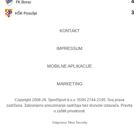
4
FK Borac
3
HŠK Posušje
KONTAKT
IMPRESSUM
MOBILNE APLIKACIJE
MARKETING
Copyright 2008-26. SportSport d.o.o. ISSN 2744-2195. Sva prava
zadržana. Zabranjeno preuzimanje sadržaja bez dozvole izdavača.
Pravila
o zaštiti privatnosti.
Osigurava
Sikra Security