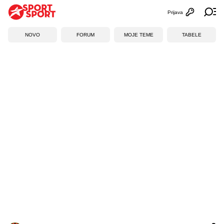
Prijava
Otvori profi
Ot
NOVO
FORUM
MOJE TEME
TABELE