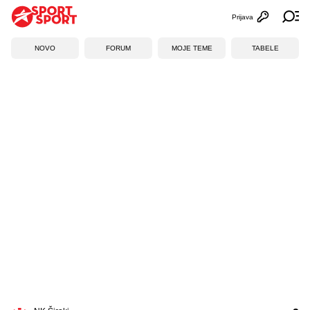
Prijava
Otvori profi
Ot
NOVO
FORUM
MOJE TEME
TABELE