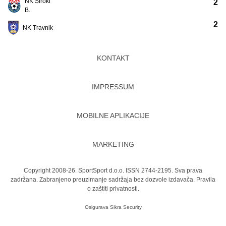
NK Široki
2
B.
2
NK Travnik
KONTAKT
IMPRESSUM
MOBILNE APLIKACIJE
MARKETING
Copyright 2008-26. SportSport d.o.o. ISSN 2744-2195. Sva prava
zadržana. Zabranjeno preuzimanje sadržaja bez dozvole izdavača.
Pravila
o zaštiti privatnosti.
Osigurava
Sikra Security