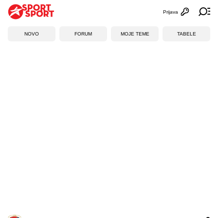
Prijava
Otvori profi
Ot
NOVO
FORUM
MOJE TEME
TABELE