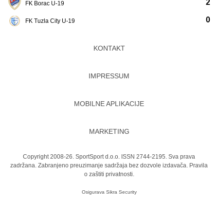
2
FK Borac U-19
0
FK Tuzla City U-19
KONTAKT
IMPRESSUM
MOBILNE APLIKACIJE
MARKETING
Copyright 2008-26. SportSport d.o.o. ISSN 2744-2195. Sva prava
zadržana. Zabranjeno preuzimanje sadržaja bez dozvole izdavača.
Pravila
o zaštiti privatnosti.
Osigurava
Sikra Security