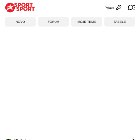
Prijava
Otvori profi
Ot
NOVO
FORUM
MOJE TEME
TABELE