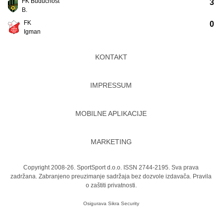
FK Budućnost
3
B.
FK
0
Igman
KONTAKT
IMPRESSUM
MOBILNE APLIKACIJE
MARKETING
Copyright 2008-26. SportSport d.o.o. ISSN 2744-2195. Sva prava
zadržana. Zabranjeno preuzimanje sadržaja bez dozvole izdavača.
Pravila
o zaštiti privatnosti.
Osigurava
Sikra Security