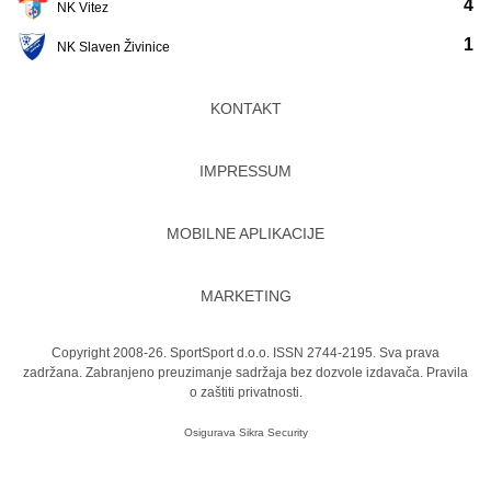
4
NK Vitez
1
NK Slaven Živinice
KONTAKT
IMPRESSUM
MOBILNE APLIKACIJE
MARKETING
Copyright 2008-26. SportSport d.o.o. ISSN 2744-2195. Sva prava
zadržana. Zabranjeno preuzimanje sadržaja bez dozvole izdavača.
Pravila
o zaštiti privatnosti.
Osigurava
Sikra Security