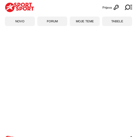
Prijava
Otvori profi
Ot
NOVO
FORUM
MOJE TEME
TABELE