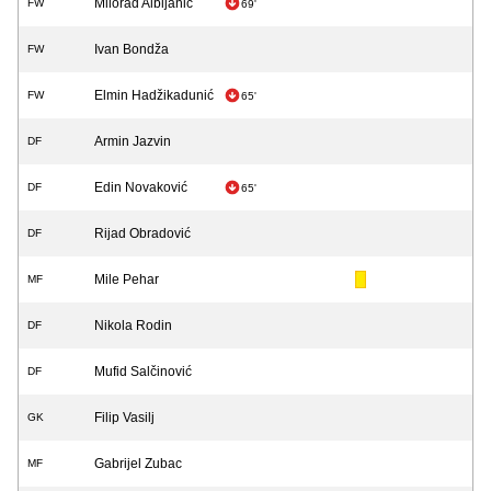
Milorad Albijanić
FW
69'
Ivan Bondža
FW
Elmin Hadžikadunić
FW
65'
Armin Jazvin
DF
Edin Novaković
DF
65'
Rijad Obradović
DF
Mile Pehar
MF
Nikola Rodin
DF
Mufid Salčinović
DF
Filip Vasilj
GK
Gabrijel Zubac
MF