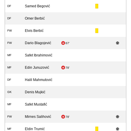
Samed Begović
DF
Omer Berbić
DF
Elvis Berbić
FW
Dario Blagojević
FW
67'
Safet Ibrahimović
MF
Edin Junuzović
MF
78'
Halil Mahmutović
DF
Denis Mujkić
GK
Safet Mustafić
MF
Mirnes Salihović
FW
78'
Eldin Trumić
MF