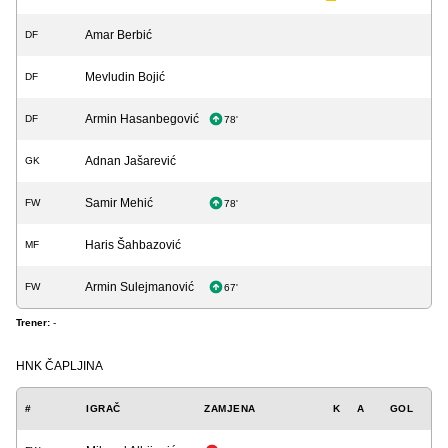
Amar Berbić
DF
Mevludin Bojić
DF
Armin Hasanbegović
DF
78'
Adnan Jašarević
GK
Samir Mehić
FW
78'
Haris Šahbazović
MF
Armin Sulejmanović
FW
67'
Trener:
-
HNK ČAPLJINA
#
IGRAČ
ZAMJENA
K
A
GOL