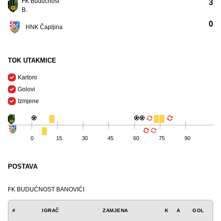
FK Budućnost
3
B.
0
HNK Čapljina
TOK UTAKMICE
Kartoni
Golovi
Izmjene
0
15
30
45
60
75
90
POSTAVA
FK BUDUĆNOST BANOVIĆI
#
IGRAČ
ZAMJENA
K
A
GOL