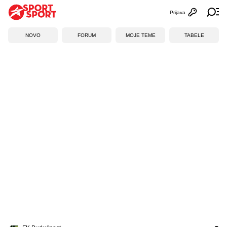
Prijava
Otvori profi
Ot
NOVO
FORUM
MOJE TEME
TABELE