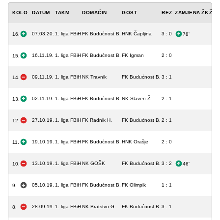
KOLO
DATUM
TAKM.
DOMAĆIN
GOST
REZ.
ZAMJENA
ŽK
ŽCK
07.03.20.
1. liga FBiH
FK Budućnost B.
HNK Čapljina
3 : 0
16.
78'
16.11.19.
1. liga FBiH
FK Budućnost B.
FK Igman
2 : 0
15.
09.11.19.
1. liga FBiH
NK Travnik
FK Budućnost B.
3 : 1
14.
02.11.19.
1. liga FBiH
FK Budućnost B.
NK Slaven Ž.
2 : 1
13.
27.10.19.
1. liga FBiH
FK Radnik H.
FK Budućnost B.
2 : 1
12.
19.10.19.
1. liga FBiH
FK Budućnost B.
HNK Orašje
2 : 0
11.
13.10.19.
1. liga FBiH
NK GOŠK
FK Budućnost B.
3 : 2
10.
46'
05.10.19.
1. liga FBiH
FK Budućnost B.
FK Olimpik
1 : 1
9.
28.09.19.
1. liga FBiH
NK Bratstvo G.
FK Budućnost B.
3 : 1
8.