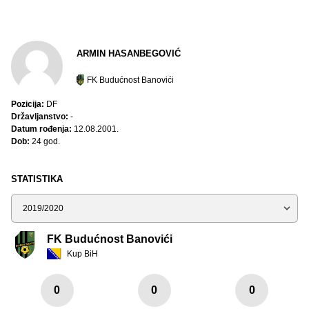
ARMIN HASANBEGOVIĆ
FK Budućnost Banovići
Pozicija:
DF
Državljanstvo:
-
Datum rođenja:
12.08.2001.
Dob:
24 god.
STATISTIKA
Sezona
FK Budućnost Banovići
Kup BiH
0
0
0