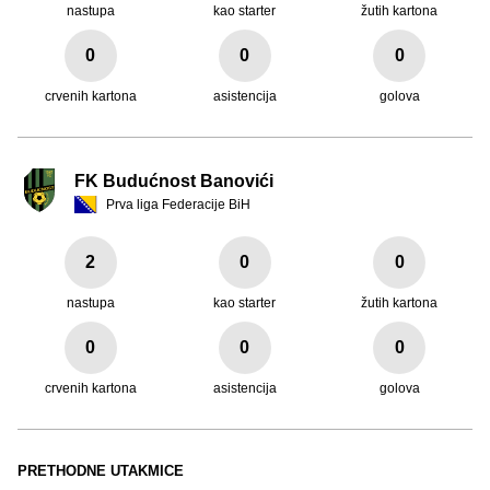
nastupa
kao starter
žutih kartona
0
0
0
crvenih kartona
asistencija
golova
FK Budućnost Banovići
Prva liga Federacije BiH
2
0
0
nastupa
kao starter
žutih kartona
0
0
0
crvenih kartona
asistencija
golova
PRETHODNE UTAKMICE