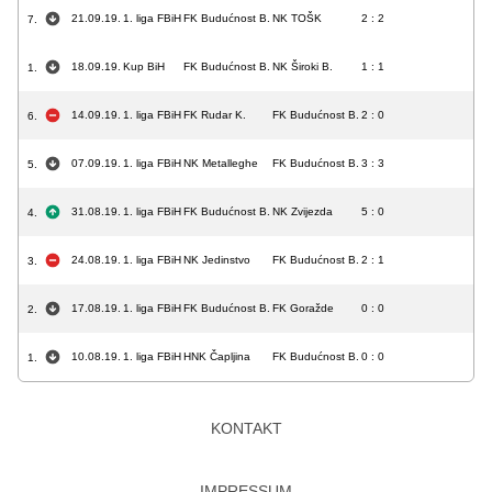
21.09.19.
1. liga FBiH
FK Budućnost B.
NK TOŠK
2 : 2
7.
18.09.19.
Kup BiH
FK Budućnost B.
NK Široki B.
1 : 1
1.
14.09.19.
1. liga FBiH
FK Rudar K.
FK Budućnost B.
2 : 0
6.
07.09.19.
1. liga FBiH
NK Metalleghe
FK Budućnost B.
3 : 3
5.
31.08.19.
1. liga FBiH
FK Budućnost B.
NK Zvijezda
5 : 0
4.
24.08.19.
1. liga FBiH
NK Jedinstvo
FK Budućnost B.
2 : 1
3.
17.08.19.
1. liga FBiH
FK Budućnost B.
FK Goražde
0 : 0
2.
10.08.19.
1. liga FBiH
HNK Čapljina
FK Budućnost B.
0 : 0
1.
KONTAKT
IMPRESSUM