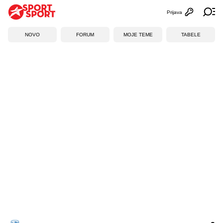
Prijava
Otvori profi
Ot
NOVO
FORUM
MOJE TEME
TABELE