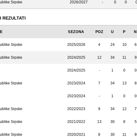
ublike Srpske
2026/2027
-
0
0
I REZULTATI
JE
SEZONA
POZ
U
P
N
ublike Srpske
2025/2026
4
24
10
6
ublike Srpske
2024/2025
12
34
11
9
2024/2025
-
1
0
0
ublike Srpske
2023/2024
7
34
13
8
2023/2024
-
1
0
0
ublike Srpske
2022/2023
9
34
12
7
ublike Srpske
2021/2022
13
30
8
5
ublike Srpske
2020/2021
8
30
11
9