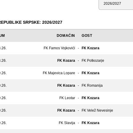
Sezona
REPUBLIKE SRPSKE: 2026/2027
UM
DOMAĆIN
GOST
.26.
FK Famos Vojkovići
-
FK Kozara
.26.
FK Kozara
-
FK Potkozarje
.26.
FK Majevica Lopare
-
FK Kozara
.26.
FK Kozara
-
FK Romanija
.26.
FK Leotar
-
FK Kozara
.26.
FK Kozara
-
FK Velež Nevesinje
.26.
FK Slavija
-
FK Kozara