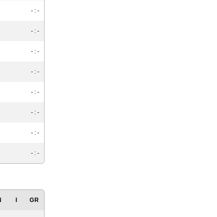
- : -
- : -
- : -
- : -
- : -
- : -
- : -
- : -
N
I
GR