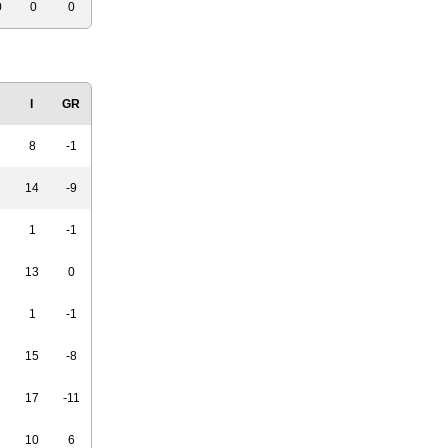
0
0
0
I
GR
8
-1
14
-9
1
-1
13
0
1
-1
15
-8
17
-11
10
6