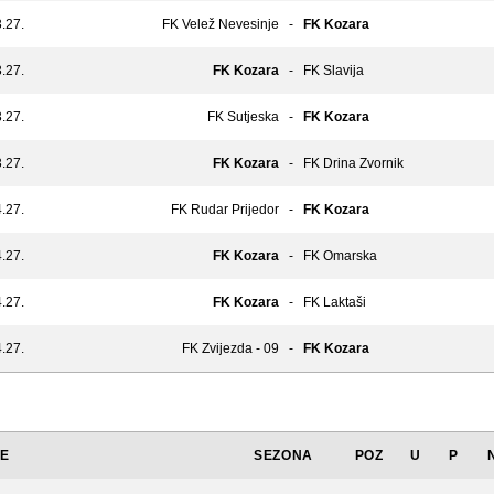
.27.
FK Velež Nevesinje
-
FK Kozara
.27.
FK Kozara
-
FK Slavija
.27.
FK Sutjeska
-
FK Kozara
.27.
FK Kozara
-
FK Drina Zvornik
.27.
FK Rudar Prijedor
-
FK Kozara
.27.
FK Kozara
-
FK Omarska
.27.
FK Kozara
-
FK Laktaši
.27.
FK Zvijezda - 09
-
FK Kozara
JE
SEZONA
POZ
U
P