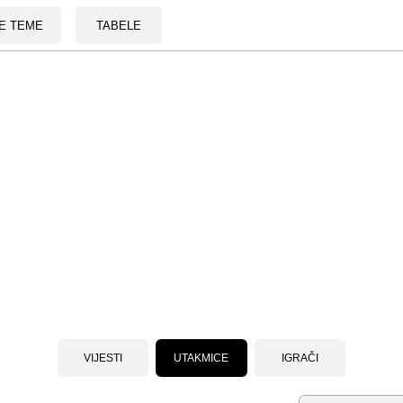
E TEME
TABELE
VIJESTI
UTAKMICE
IGRAČI