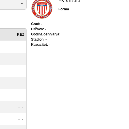
FK Kozara
Forma
Grad: -
Država: -
Godina osnivanja:
REZ
Stadion: -
Kapacitet: -
- : -
- : -
- : -
- : -
- : -
- : -
- : -