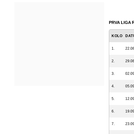
PRVA LIGA 
KOLO
DAT
1.
22.08
2.
29.08
3.
02.09
4.
05.09
5.
12.09
6.
19.09
7.
23.09