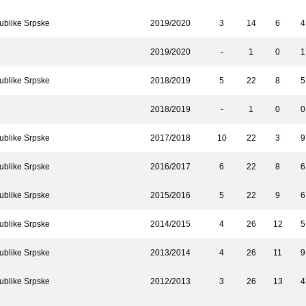
ublike Srpske
2019/2020
3
14
6
4
2019/2020
-
1
0
1
ublike Srpske
2018/2019
5
22
8
5
2018/2019
-
1
0
0
ublike Srpske
2017/2018
10
22
3
9
ublike Srpske
2016/2017
6
22
8
6
ublike Srpske
2015/2016
5
22
9
6
ublike Srpske
2014/2015
4
26
12
5
ublike Srpske
2013/2014
4
26
11
9
ublike Srpske
2012/2013
3
26
13
4