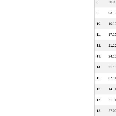
8.
26.09
9.
03.10
10.
10.10
11.
17.10
12.
21.10
13.
24.10
14.
31.10
15.
07.11
16.
14.11
17.
21.11
18.
27.02