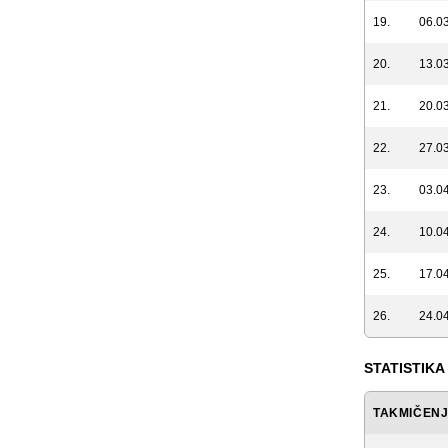
19.
06.03
20.
13.03
21.
20.03
22.
27.03
23.
03.04
24.
10.04
25.
17.04
26.
24.04
STATISTIKA
TAKMIČEN