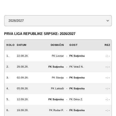
Sezona
PRVA LIGA REPUBLIKE SRPSKE: 2026/2027
KOLO
DATUM
DOMAĆIN
GOST
REZ
1.
22.08.26.
FK Leotar
-
FK Sutjeska
- : -
2.
29.08.26.
FK Sutjeska
-
FK Velež N.
- : -
3.
02.09.26.
FK Slavija
-
FK Sutjeska
- : -
4.
05.09.26.
FK Laktaši
-
FK Sutjeska
- : -
5.
12.09.26.
FK Sutjeska
-
FK Drina Z.
- : -
6.
19.09.26.
FK Rudar P.
-
FK Sutjeska
- : -