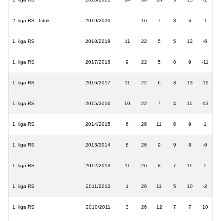
2. liga RS - Istok
2019/2020
-
16
7
3
6
-1
1. liga RS
2018/2019
11
22
5
5
12
-6
1. liga RS
2017/2018
9
22
5
8
9
-11
1. liga RS
2016/2017
11
22
6
3
13
-19
1. liga RS
2015/2016
10
22
7
4
11
-13
1. liga RS
2014/2015
6
26
11
6
9
1
1. liga RS
2013/2014
8
26
9
9
8
-6
1. liga RS
2012/2013
11
26
8
7
11
5
1. liga RS
2011/2012
1
26
11
5
10
-2
1. liga RS
2010/2011
3
26
12
7
7
10