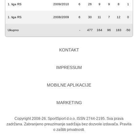
1. liga RS
2009/2010
6
26
9
9
8
1
1. liga RS
2008/2009
6
30
11
7
12
0
Ukupno
-
477
164
96
183
-50
KONTAKT
IMPRESSUM
MOBILNE APLIKACIJE
MARKETING
Copyright 2008-26. SportSport d.o.o. ISSN 2744-2195. Sva prava
zadržana. Zabranjeno preuzimanje sadržaja bez dozvole izdavača.
Pravila
o zaštiti privatnosti.