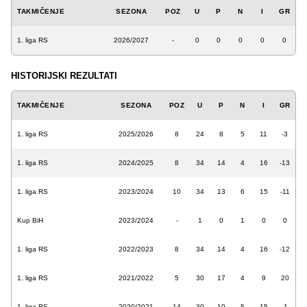
TAKMIČENJE
SEZONA
POZ
U
P
N
I
GR
1. liga RS
2026/2027
-
0
0
0
0
0
HISTORIJSKI REZULTATI
TAKMIČENJE
SEZONA
POZ
U
P
N
I
GR
1. liga RS
2025/2026
8
24
8
5
11
-3
1. liga RS
2024/2025
8
34
14
4
16
-13
1. liga RS
2023/2024
10
34
13
6
15
-11
Kup BiH
2023/2024
-
1
0
1
0
0
1. liga RS
2022/2023
8
34
14
4
16
-12
1. liga RS
2021/2022
5
30
17
4
9
20
1. liga RS
2020/2021
14
30
10
5
15
-1