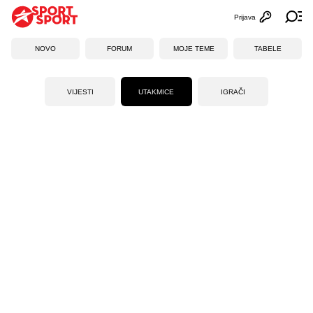
Prijava
Otvori profi
Ot
NOVO
FORUM
MOJE TEME
TABELE
VIJESTI
UTAKMICE
IGRAČI