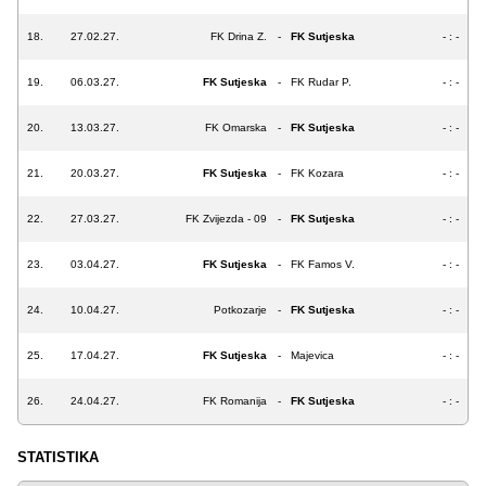
18.
27.02.27.
FK Drina Z.
-
FK Sutjeska
- : -
19.
06.03.27.
FK Sutjeska
-
FK Rudar P.
- : -
20.
13.03.27.
FK Omarska
-
FK Sutjeska
- : -
21.
20.03.27.
FK Sutjeska
-
FK Kozara
- : -
22.
27.03.27.
FK Zvijezda - 09
-
FK Sutjeska
- : -
23.
03.04.27.
FK Sutjeska
-
FK Famos V.
- : -
24.
10.04.27.
Potkozarje
-
FK Sutjeska
- : -
25.
17.04.27.
FK Sutjeska
-
Majevica
- : -
26.
24.04.27.
FK Romanija
-
FK Sutjeska
- : -
STATISTIKA