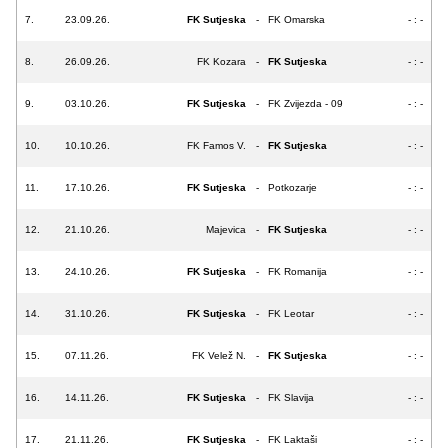
7.
23.09.26.
FK Sutjeska
-
FK Omarska
- : -
8.
26.09.26.
FK Kozara
-
FK Sutjeska
- : -
9.
03.10.26.
FK Sutjeska
-
FK Zvijezda - 09
- : -
10.
10.10.26.
FK Famos V.
-
FK Sutjeska
- : -
11.
17.10.26.
FK Sutjeska
-
Potkozarje
- : -
12.
21.10.26.
Majevica
-
FK Sutjeska
- : -
13.
24.10.26.
FK Sutjeska
-
FK Romanija
- : -
14.
31.10.26.
FK Sutjeska
-
FK Leotar
- : -
15.
07.11.26.
FK Velež N.
-
FK Sutjeska
- : -
16.
14.11.26.
FK Sutjeska
-
FK Slavija
- : -
17.
21.11.26.
FK Sutjeska
-
FK Laktaši
- : -