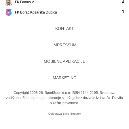
2
FK Famos V.
1
FK Borac Kozarska Dubica
KONTAKT
IMPRESSUM
MOBILNE APLIKACIJE
MARKETING
Copyright 2008-26. SportSport d.o.o. ISSN 2744-2195. Sva prava
zadržana. Zabranjeno preuzimanje sadržaja bez dozvole izdavača.
Pravila
o zaštiti privatnosti.
Osigurava
Sikra Security