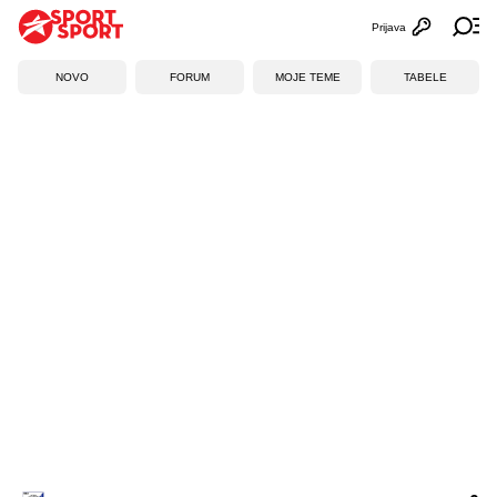
Prijava
Otvori profi
Ot
NOVO
FORUM
MOJE TEME
TABELE