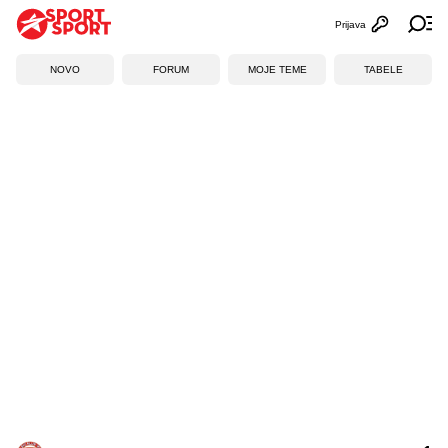
Prijava
Otvori profi
Ot
NOVO
FORUM
MOJE TEME
TABELE