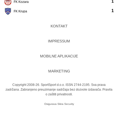
1
FK Kozara
1
FK Krupa
KONTAKT
IMPRESSUM
MOBILNE APLIKACIJE
MARKETING
Copyright 2008-26. SportSport d.o.o. ISSN 2744-2195. Sva prava
zadržana. Zabranjeno preuzimanje sadržaja bez dozvole izdavača.
Pravila
o zaštiti privatnosti.
Osigurava
Sikra Security