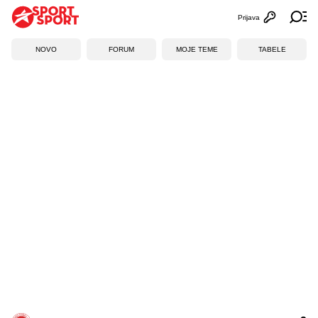
Prijava
Otvori profi
Ot
NOVO
FORUM
MOJE TEME
TABELE