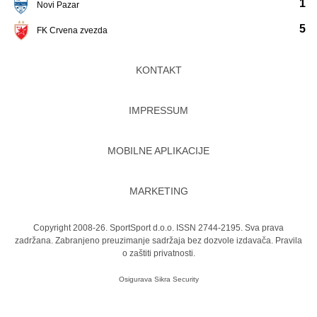
1
Novi Pazar
5
FK Crvena zvezda
KONTAKT
IMPRESSUM
MOBILNE APLIKACIJE
MARKETING
Copyright 2008-26. SportSport d.o.o. ISSN 2744-2195. Sva prava
zadržana. Zabranjeno preuzimanje sadržaja bez dozvole izdavača.
Pravila
o zaštiti privatnosti.
Osigurava
Sikra Security