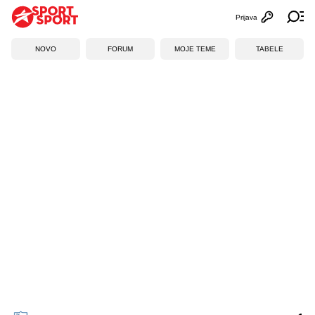
Prijava
Otvori profi
Ot
NOVO
FORUM
MOJE TEME
TABELE