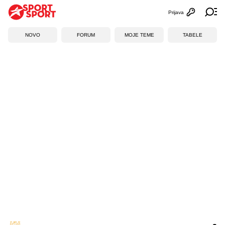
Prijava
Otvori profi
Ot
NOVO
FORUM
MOJE TEME
TABELE