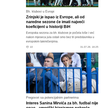
Bh. klubovi u Evropi
Zrinjski je ispao iz Evrope, ali od
naredne sezone će imati najveći
koeficijent u historiji BiH
Evropska sezona za bh. klubove je počela loše i već
nakon mjeseca jula ostali smo bez tri predstavnika u
evropskim takmičenjima.
10
31.07.26. 16:25
Pregovori sa potencijalnim partnerima
Interes Sanina Mirvića za bh. fudbal nije
opao - američki biznismen pokreće