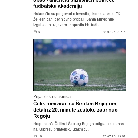
fudbalsku akademiju
Nakon što su pregovori o investicijskom ulasku u FK
Željezničar i definitivno propali, Sanin Mirvić nije
izgubio entuzijazam i napustio bh. fudbal.
6
28.07.26. 21:16
Prijateljska utakmica
Čelik remizirao sa Širokim Brijegom,
detalj iz 20. minute žestoko zabrinuo
Regoju
Nogometaši Čelika i Širokog Brijega odigrali su danas
na Kupresu prijateljsku utakmicu.
18
25.07.26. 13:01