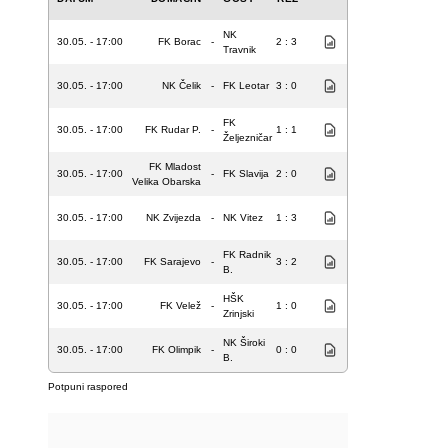
NK
30.05. - 17:00
FK Borac
-
2 : 3
Travnik
30.05. - 17:00
NK Čelik
-
FK Leotar
3 : 0
FK
30.05. - 17:00
FK Rudar P.
-
1 : 1
Željezničar
FK Mladost
30.05. - 17:00
-
FK Slavija
2 : 0
Velika Obarska
30.05. - 17:00
NK Zvijezda
-
NK Vitez
1 : 3
FK Radnik
30.05. - 17:00
FK Sarajevo
-
3 : 2
B.
HŠK
30.05. - 17:00
FK Velež
-
1 : 0
Zrinjski
NK Široki
30.05. - 17:00
FK Olimpik
-
0 : 0
B.
Potpuni raspored