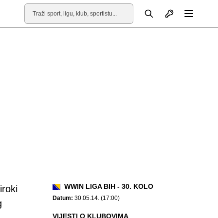
Otvori profil
Pretraga
Otvori
WWIN LIGA BIH - 30. KOLO
roki
Datum:
30.05.14. (17:00)
g
VIJESTI O KLUBOVIMA