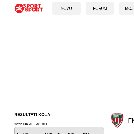
NOVO
FORUM
MOJ
REZULTATI KOLA
FK
WWin liga BiH - 30. kolo
DATUM
DOMAĆIN
GOST
REZ