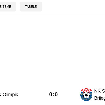
E TEME
TABELE
NK Ši
0
:
0
 Olimpik
Brije