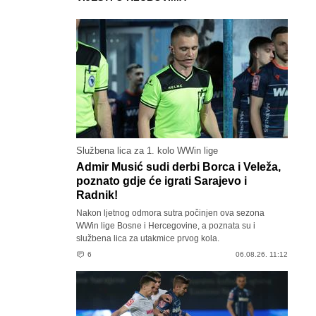
Službena lica za 1. kolo WWin lige
Admir Musić sudi derbi Borca i Veleža,
poznato gdje će igrati Sarajevo i
Radnik!
Nakon ljetnog odmora sutra počinjen ova sezona
WWin lige Bosne i Hercegovine, a poznata su i
službena lica za utakmice prvog kola.
6
06.08.26. 11:12