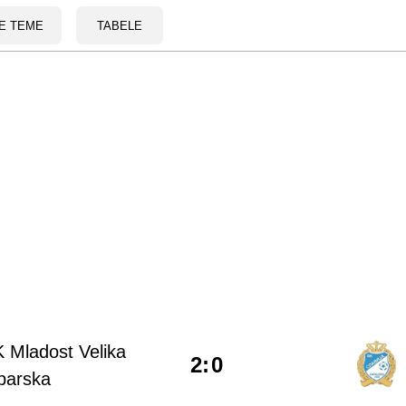
E TEME
TABELE
 Mladost Velika
2
:
0
barska