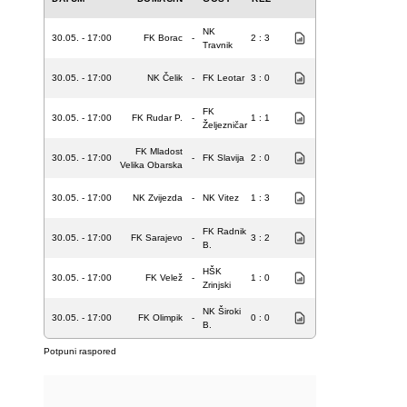
NK
30.05. - 17:00
FK Borac
-
2 : 3
Travnik
30.05. - 17:00
NK Čelik
-
FK Leotar
3 : 0
FK
30.05. - 17:00
FK Rudar P.
-
1 : 1
Željezničar
FK Mladost
30.05. - 17:00
-
FK Slavija
2 : 0
Velika Obarska
30.05. - 17:00
NK Zvijezda
-
NK Vitez
1 : 3
FK Radnik
30.05. - 17:00
FK Sarajevo
-
3 : 2
B.
HŠK
30.05. - 17:00
FK Velež
-
1 : 0
Zrinjski
NK Široki
30.05. - 17:00
FK Olimpik
-
0 : 0
B.
Potpuni raspored