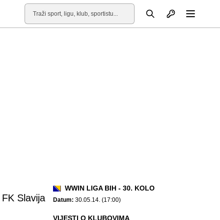
Otvori profil
Pretraga
Otvori
WWIN LIGA BIH - 30. KOLO
FK Slavija
Datum:
30.05.14. (17:00)
VIJESTI O KLUBOVIMA