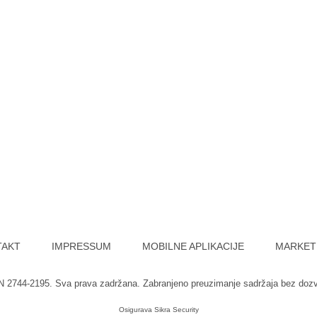
TAKT
IMPRESSUM
MOBILNE APLIKACIJE
MARKET
SN 2744-2195. Sva prava zadržana. Zabranjeno preuzimanje sadržaja bez doz
Osigurava
Sikra Security