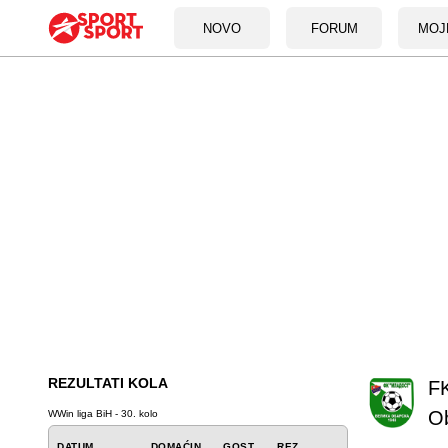
NOVO
FORUM
MOJ
REZULTATI KOLA
FK
O
WWin liga BiH - 30. kolo
DATUM
DOMAĆIN
GOST
REZ