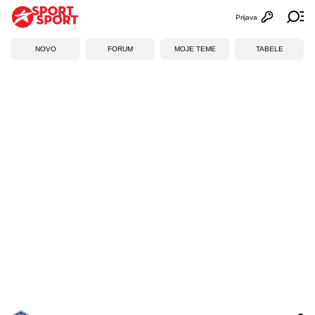
Prijava
Otvori profi
Ot
NOVO
FORUM
MOJE TEME
TABELE