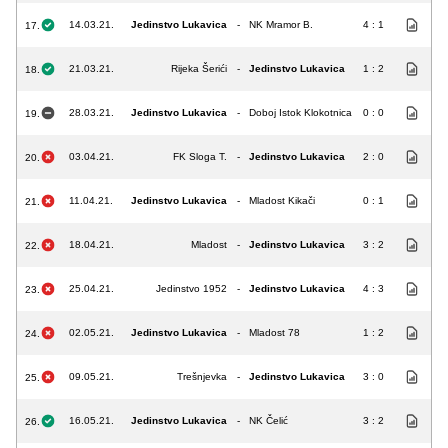
14.03.21.
Jedinstvo Lukavica
-
NK Mramor B.
4 : 1
17.
21.03.21.
Rijeka Šerići
-
Jedinstvo Lukavica
1 : 2
18.
28.03.21.
Jedinstvo Lukavica
-
Doboj Istok Klokotnica
0 : 0
19.
03.04.21.
FK Sloga T.
-
Jedinstvo Lukavica
2 : 0
20.
11.04.21.
Jedinstvo Lukavica
-
Mladost Kikači
0 : 1
21.
18.04.21.
Mladost
-
Jedinstvo Lukavica
3 : 2
22.
25.04.21.
Jedinstvo 1952
-
Jedinstvo Lukavica
4 : 3
23.
02.05.21.
Jedinstvo Lukavica
-
Mladost 78
1 : 2
24.
09.05.21.
Trešnjevka
-
Jedinstvo Lukavica
3 : 0
25.
16.05.21.
Jedinstvo Lukavica
-
NK Čelić
3 : 2
26.