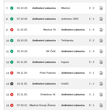
04.10.20.
Jedinstvo Lukavica
-
Mladost
3 : 2
7.
07.10.20.
Jedinstvo Lukavica
-
Jedinstvo 1952
2 : 1
8.
11.10.20.
Mladost 78
-
Jedinstvo Lukavica
1 : 0
9.
18.10.20.
Jedinstvo Lukavica
-
Trešnjevka
3 : 2
10.
25.10.20.
NK Čelić
-
Jedinstvo Lukavica
2 : 4
11.
01.11.20.
Jedinstvo Lukavica
-
Ingram
5 : 2
12.
08.11.20.
Polet Palanka
-
Jedinstvo Lukavica
3 : 1
13.
14.11.20.
Jedinstvo Lukavica
-
Vražići
1 : 1
14.
22.11.20.
Omladinac M.
-
Jedinstvo Lukavica
3 : 1
15.
07.03.21.
Mladost Gornje Živinice
-
Jedinstvo Lukavica
6 : 1
16.