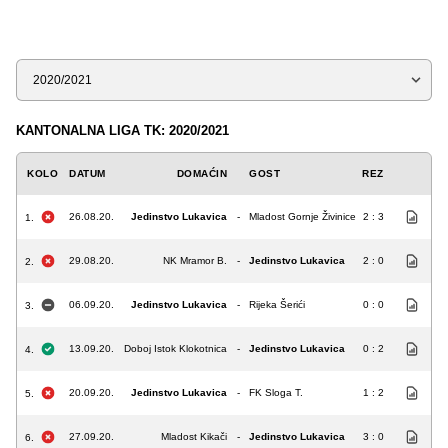
Sezona
KANTONALNA LIGA TK: 2020/2021
KOLO
DATUM
DOMAĆIN
GOST
REZ
26.08.20.
Jedinstvo Lukavica
-
Mladost Gornje Živinice
2 : 3
1.
29.08.20.
NK Mramor B.
-
Jedinstvo Lukavica
2 : 0
2.
06.09.20.
Jedinstvo Lukavica
-
Rijeka Šerići
0 : 0
3.
13.09.20.
Doboj Istok Klokotnica
-
Jedinstvo Lukavica
0 : 2
4.
20.09.20.
Jedinstvo Lukavica
-
FK Sloga T.
1 : 2
5.
27.09.20.
Mladost Kikači
-
Jedinstvo Lukavica
3 : 0
6.