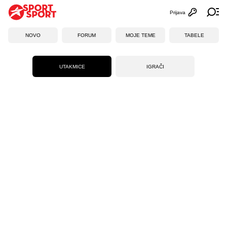
Prijava
Otvori profi
Ot
NOVO
FORUM
MOJE TEME
TABELE
UTAKMICE
IGRAČI