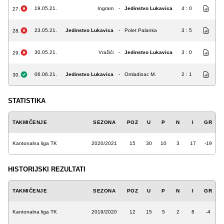
19.05.21.
Ingram
-
Jedinstvo Lukavica
4 : 0
27.
23.05.21.
Jedinstvo Lukavica
-
Polet Palanka
3 : 5
28.
30.05.21.
Vražići
-
Jedinstvo Lukavica
3 : 0
29.
06.06.21.
Jedinstvo Lukavica
-
Omladinac M.
2 : 1
30.
STATISTIKA
TAKMIČENJE
SEZONA
POZ
U
P
N
I
GR
Kantonalna liga TK
2020/2021
15
30
10
3
17
-19
HISTORIJSKI REZULTATI
TAKMIČENJE
SEZONA
POZ
U
P
N
I
GR
Kantonalna liga TK
2019/2020
12
15
5
2
8
-4